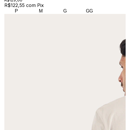
R$122,55
com
Pix
P
M
G
GG