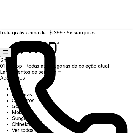
frete grátis acima de r$ 399 · 5x sem juros
Shop
01 /
Shop
- todas as categorias da coleção atual
Lançamentos da semana
Acessórios
Boné
Carteiras
Chaveiros
Gorros
Meias
Sunga
Chinelos
Ver todos