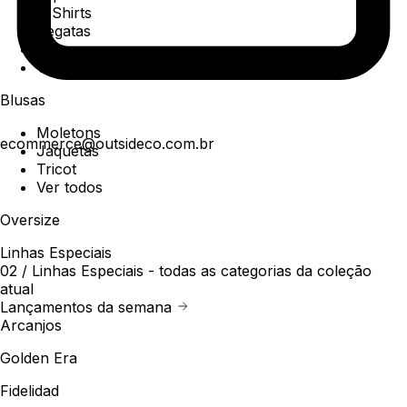
T-Shirts
Regatas
Polo
Ver todos
Blusas
Moletons
ecommerce@outsideco.com.br
Jaquetas
Tricot
Ver todos
Oversize
Linhas Especiais
02 /
Linhas Especiais
- todas as categorias da coleção
atual
Lançamentos da semana
Arcanjos
Golden Era
Fidelidad