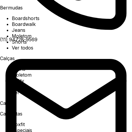
Bermudas
Boardshorts
Boardwalk
Jeans
Moletom
(11) 94728-9569
Shorts
Ver todos
Calças
Jeans
Moletom
Utility
Sarja
Ver todos
Camisa
Camisetas
Boxfit
Especiais