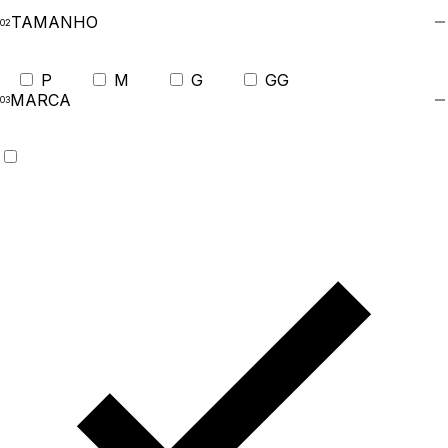
TAMANHO
P
M
G
GG
MARCA