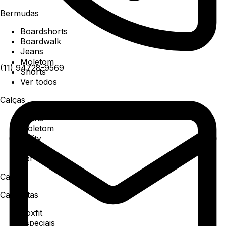
Bermudas
Boardshorts
Boardwalk
Jeans
Moletom
(11) 94728-9569
Shorts
Ver todos
Calças
Jeans
Moletom
Utility
Sarja
Ver todos
Camisa
Camisetas
Boxfit
Especiais