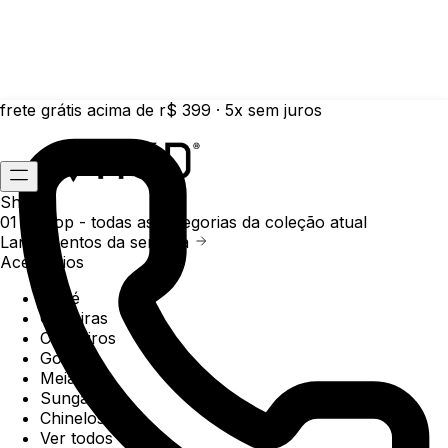
frete grátis acima de r$ 399 · 5x sem juros
Shop
01 /
Shop
- todas as categorias da coleção atual
Lançamentos da semana
Acessórios
Boné
Carteiras
Chaveiros
Gorros
Meias
Sunga
Chinelos
Ver todos