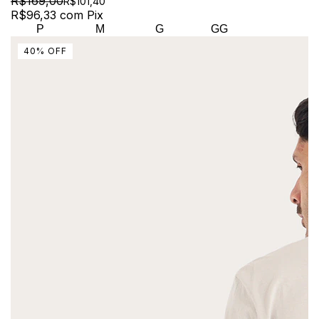
R$169,00
R$101,40
R$96,33
com
Pix
P
M
G
GG
40
%
OFF