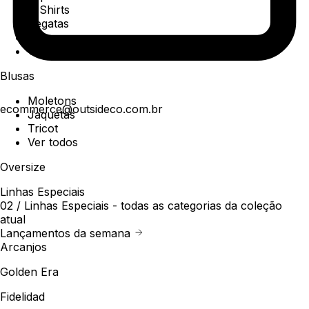
T-Shirts
Regatas
Polo
Ver todos
Blusas
Moletons
ecommerce@outsideco.com.br
Jaquetas
Tricot
Ver todos
Oversize
Linhas Especiais
02 /
Linhas Especiais
- todas as categorias da coleção
atual
Lançamentos da semana
Arcanjos
Golden Era
Fidelidad