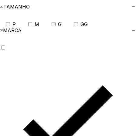
TAMANHO
P
M
G
GG
MARCA