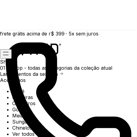
frete grátis acima de r$ 399 · 5x sem juros
Shop
01 /
Shop
- todas as categorias da coleção atual
Lançamentos da semana
Acessórios
Boné
Carteiras
Chaveiros
Gorros
Meias
Sunga
Chinelos
Ver todos