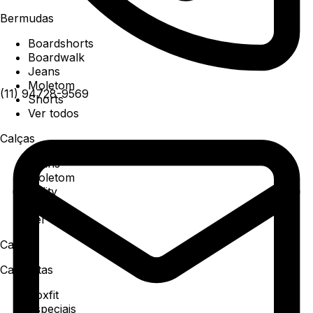
Bermudas
Boardshorts
Boardwalk
Jeans
Moletom
(11) 94728-9569
Shorts
Ver todos
Calças
Jeans
Moletom
Utility
Sarja
Ver todos
Camisa
Camisetas
Boxfit
Especiais