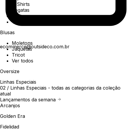
T-Shirts
Regatas
Polo
Ver todos
Blusas
Moletons
ecommerce@outsideco.com.br
Jaquetas
Tricot
Ver todos
Oversize
Linhas Especiais
02 /
Linhas Especiais
- todas as categorias da coleção
atual
Lançamentos da semana
Arcanjos
Golden Era
Fidelidad