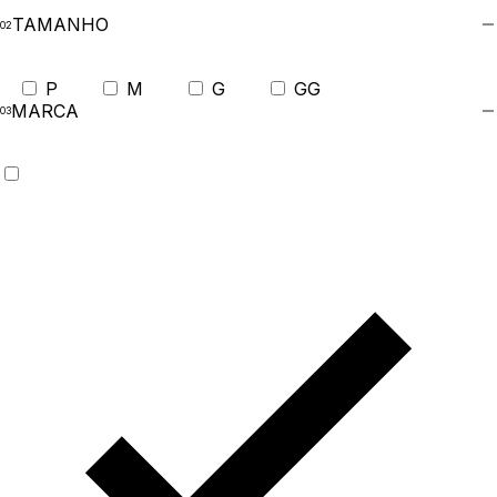
TAMANHO
P
M
G
GG
MARCA