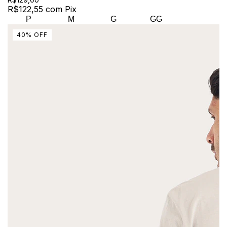
R$122,55
com
Pix
P
M
G
GG
40
%
OFF