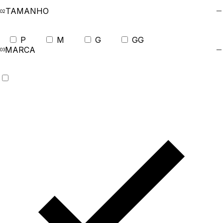
TAMANHO
P
M
G
GG
MARCA