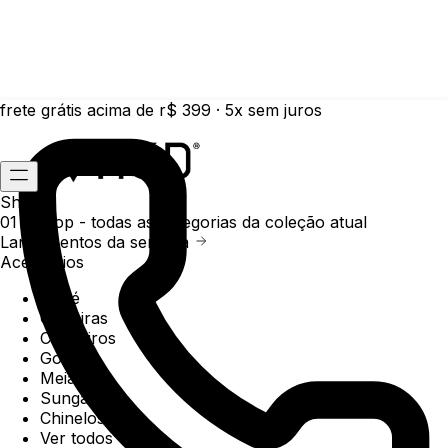
frete grátis acima de r$ 399 · 5x sem juros
Shop
01 /
Shop
- todas as categorias da coleção atual
Lançamentos da semana
Acessórios
Boné
Carteiras
Chaveiros
Gorros
Meias
Sunga
Chinelos
Ver todos