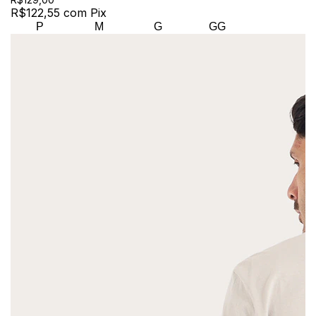
R$122,55
com
Pix
P
M
G
GG