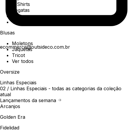
T-Shirts
Regatas
Polo
Ver todos
Blusas
Moletons
ecommerce@outsideco.com.br
Jaquetas
Tricot
Ver todos
Oversize
Linhas Especiais
02 /
Linhas Especiais
- todas as categorias da coleção
atual
Lançamentos da semana
Arcanjos
Golden Era
Fidelidad