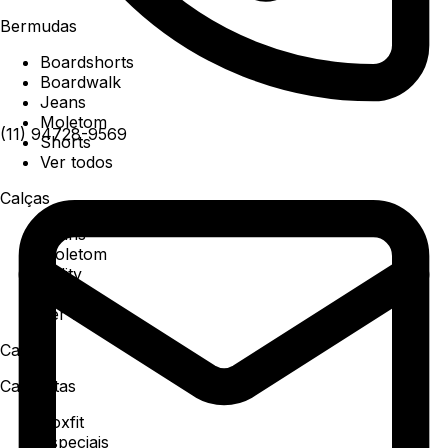
Bermudas
Boardshorts
Boardwalk
Jeans
Moletom
(11) 94728-9569
Shorts
Ver todos
Calças
Jeans
Moletom
Utility
Sarja
Ver todos
Camisa
Camisetas
Boxfit
Especiais