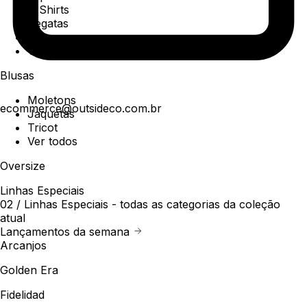
T-Shirts
Regatas
Polo
Ver todos
Blusas
Moletons
ecommerce@outsideco.com.br
Jaquetas
Tricot
Ver todos
Oversize
Linhas Especiais
02 /
Linhas Especiais
- todas as categorias da coleção
atual
Lançamentos da semana
Arcanjos
Golden Era
Fidelidad