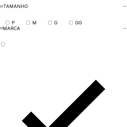
TAMANHO
P
M
G
GG
MARCA