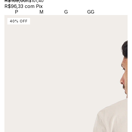
R$169,00
R$101,40
R$96,33
com
Pix
P
M
G
GG
40
%
OFF