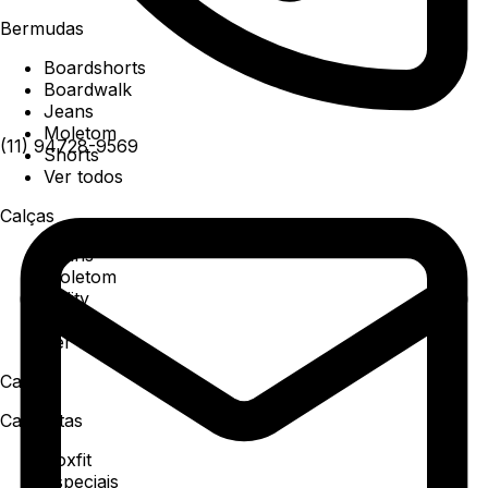
Bermudas
Boardshorts
Boardwalk
Jeans
Moletom
(11) 94728-9569
Shorts
Ver todos
Calças
Jeans
Moletom
Utility
Sarja
Ver todos
Camisa
Camisetas
Boxfit
Especiais