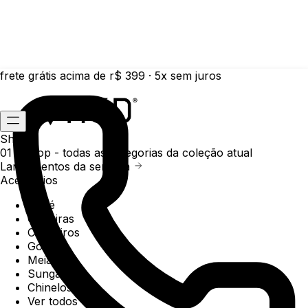
frete grátis acima de r$ 399 · 5x sem juros
Shop
01 /
Shop
- todas as categorias da coleção atual
Lançamentos da semana
Acessórios
Boné
Carteiras
Chaveiros
Gorros
Meias
Sunga
Chinelos
Ver todos