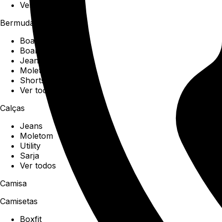
Ver todos
Bermudas
Boardshorts
Boardwalk
Jeans
Moletom
Shorts
Ver todos
Calças
Jeans
Moletom
Utility
Sarja
Ver todos
Camisa
Camisetas
Boxfit