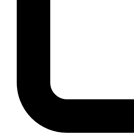
P
M
G
GG
MARCA