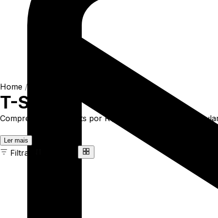
Home
/
Shop
/
Camisetas
/
T-Shirts
T-Shirts
Compre online T-Shirts por R$93,90. Temos t-shirt regular 
Ler mais
Filtrar
Ordenar
163 ITENS
COR
TAMANHO