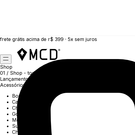
frete grátis acima de r$ 399 · 5x sem juros
Shop
01 /
Shop
- todas as categorias da coleção atual
Lançamentos da semana
Acessórios
Boné
Carteiras
Chaveiros
Gorros
Meias
Sunga
Chinelos