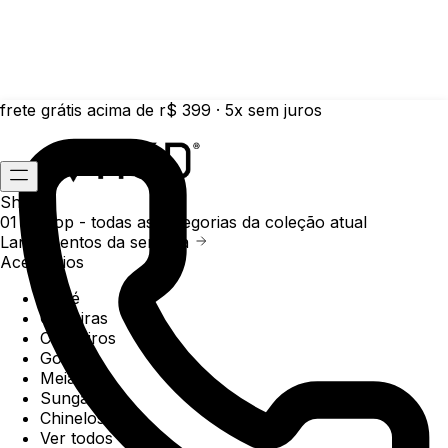
frete grátis acima de r$ 399 · 5x sem juros
Shop
01 /
Shop
- todas as categorias da coleção atual
Lançamentos da semana
Acessórios
Boné
Carteiras
Chaveiros
Gorros
Meias
Sunga
Chinelos
Ver todos