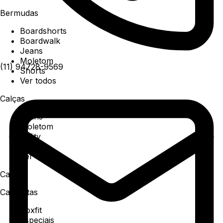
Bermudas
Boardshorts
Boardwalk
Jeans
Moletom
(11) 94728-9569
Shorts
Ver todos
Calças
Jeans
Moletom
Utility
Sarja
Ver todos
Camisa
Camisetas
Boxfit
Especiais