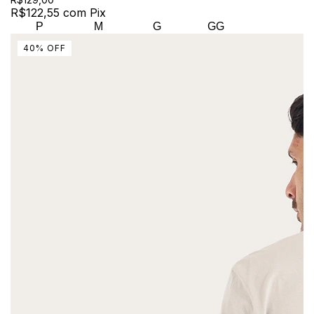
R$122,55
com
Pix
P
M
G
GG
40
%
OFF