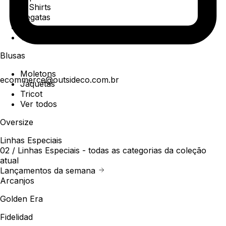
T-Shirts
Regatas
Polo
Ver todos
Blusas
Moletons
ecommerce@outsideco.com.br
Jaquetas
Tricot
Ver todos
Oversize
Linhas Especiais
02 /
Linhas Especiais
- todas as categorias da coleção
atual
Lançamentos da semana
Arcanjos
Golden Era
Fidelidad