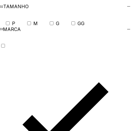
TAMANHO
P
M
G
GG
MARCA