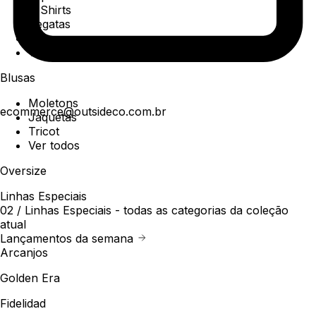
T-Shirts
Regatas
Polo
Ver todos
Blusas
Moletons
ecommerce@outsideco.com.br
Jaquetas
Tricot
Ver todos
Oversize
Linhas Especiais
02 /
Linhas Especiais
- todas as categorias da coleção
atual
Lançamentos da semana
Arcanjos
Golden Era
Fidelidad