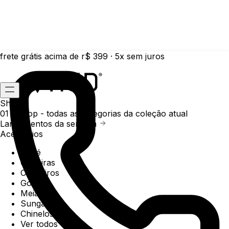
frete grátis acima de r$ 399 · 5x sem juros
Shop
01 /
Shop
- todas as categorias da coleção atual
Lançamentos da semana
Acessórios
Boné
Carteiras
Chaveiros
Gorros
Meias
Sunga
Chinelos
Ver todos