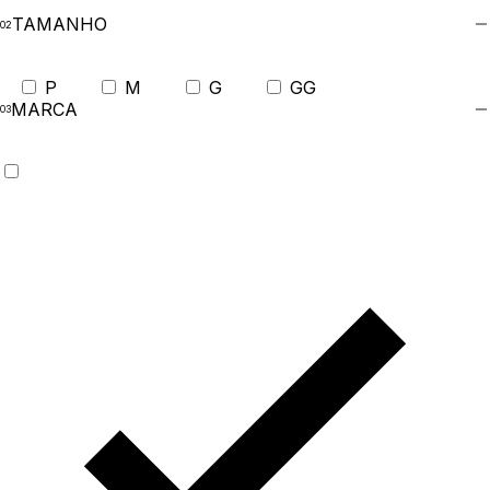
TAMANHO
P
M
G
GG
MARCA