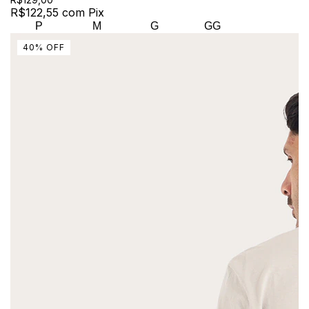
R$122,55
com
Pix
P
M
G
GG
40
%
OFF