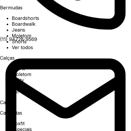
Bermudas
Boardshorts
Boardwalk
Jeans
Moletom
(11) 94728-9569
Shorts
Ver todos
Calças
Jeans
Moletom
Utility
Sarja
Ver todos
Camisa
Camisetas
Boxfit
Especiais