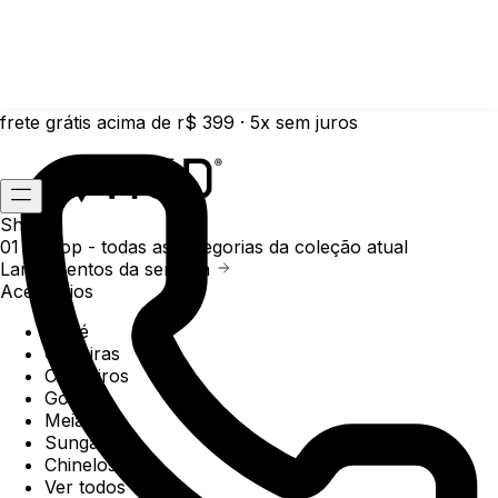
frete grátis acima de r$ 399 · 5x sem juros
Shop
01 /
Shop
- todas as categorias da coleção atual
Lançamentos da semana
Acessórios
Boné
Carteiras
Chaveiros
Gorros
Meias
Sunga
Chinelos
Ver todos