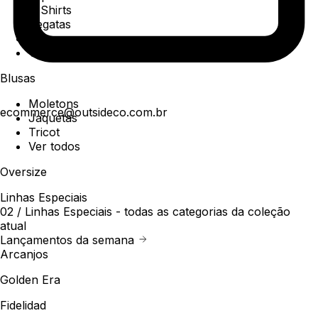
T-Shirts
Regatas
Polo
Ver todos
Blusas
Moletons
ecommerce@outsideco.com.br
Jaquetas
Tricot
Ver todos
Oversize
Linhas Especiais
02 /
Linhas Especiais
- todas as categorias da coleção
atual
Lançamentos da semana
Arcanjos
Golden Era
Fidelidad