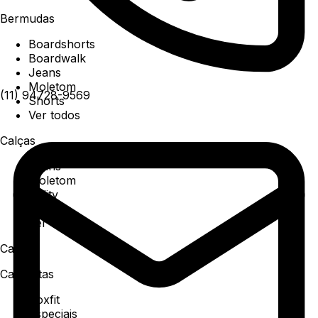
Bermudas
Boardshorts
Boardwalk
Jeans
Moletom
(11) 94728-9569
Shorts
Ver todos
Calças
Jeans
Moletom
Utility
Sarja
Ver todos
Camisa
Camisetas
Boxfit
Especiais