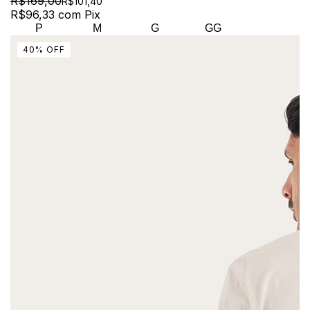
R$169,00
R$101,40
R$96,33
com
Pix
P
M
G
GG
40
%
OFF