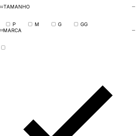
TAMANHO
P
M
G
GG
MARCA