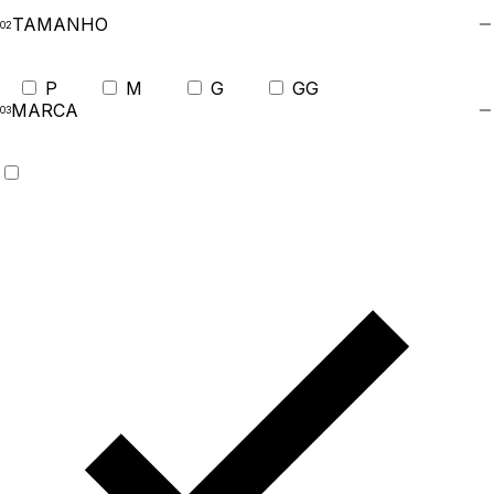
TAMANHO
P
M
G
GG
MARCA