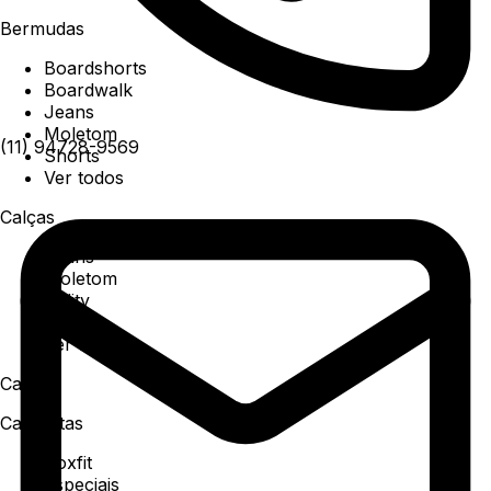
Bermudas
Boardshorts
Boardwalk
Jeans
Moletom
(11) 94728-9569
Shorts
Ver todos
Calças
Jeans
Moletom
Utility
Sarja
Ver todos
Camisa
Camisetas
Boxfit
Especiais