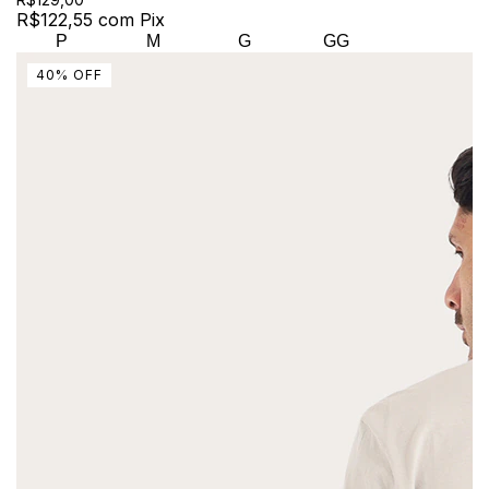
R$122,55
com
Pix
P
M
G
GG
40
%
OFF