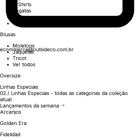
T-Shirts
Regatas
Polo
Ver todos
Blusas
Moletons
ecommerce@outsideco.com.br
Jaquetas
Tricot
Ver todos
Oversize
Linhas Especiais
02 /
Linhas Especiais
- todas as categorias da coleção
atual
Lançamentos da semana
Arcanjos
Golden Era
Fidelidad