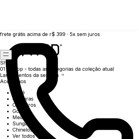
frete grátis acima de r$ 399 · 5x sem juros
Shop
01 /
Shop
- todas as categorias da coleção atual
Lançamentos da semana
Acessórios
Boné
Carteiras
Chaveiros
Gorros
Meias
Sunga
Chinelos
Ver todos