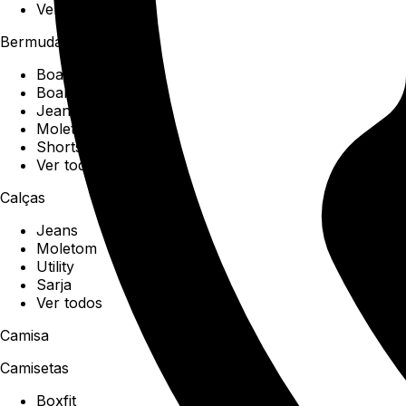
Ver todos
Bermudas
Boardshorts
Boardwalk
Jeans
Moletom
Shorts
Ver todos
Calças
Jeans
Moletom
Utility
Sarja
Ver todos
Camisa
Camisetas
Boxfit