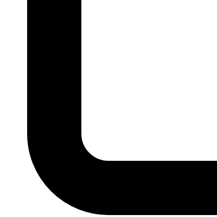
P
M
G
GG
MARCA