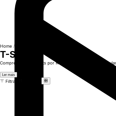
Home
/
Shop
/
Camisetas
/
T-Shirts
T-Shirts
Compre online T-Shirts por R$93,90. Temos t-shirt regular
Ler mais
Filtrar
Ordenar
163 ITENS
COR
TAMANHO