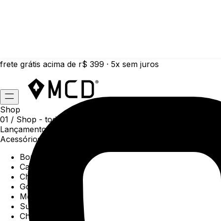
frete grátis acima de r$ 399 · 5x sem juros
Shop
01 /
Shop
- todas as categorias da coleção atual
Lançamentos da semana
Acessórios
Boné
Carteiras
Chaveiros
Gorros
Meias
Sunga
Chinelos