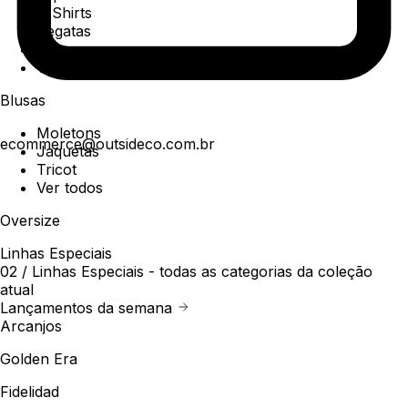
T-Shirts
Regatas
Polo
Ver todos
Blusas
Moletons
ecommerce@outsideco.com.br
Jaquetas
Tricot
Ver todos
Oversize
Linhas Especiais
02 /
Linhas Especiais
- todas as categorias da coleção
atual
Lançamentos da semana
Arcanjos
Golden Era
Fidelidad