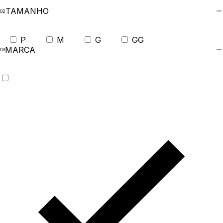
TAMANHO
P
M
G
GG
MARCA