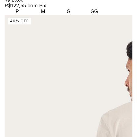
R$122,55
com
Pix
P
M
G
GG
40
%
OFF