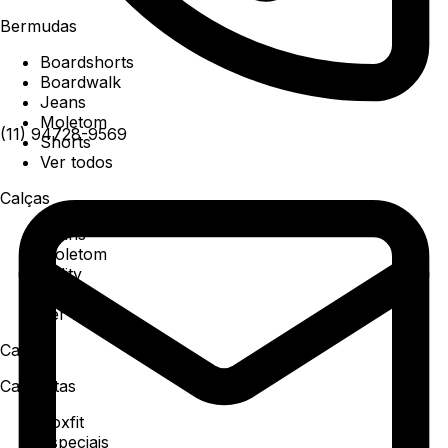
Bermudas
Boardshorts
Boardwalk
Jeans
Moletom
(11) 94728-9569
Shorts
Ver todos
Calças
Jeans
Moletom
Utility
Sarja
Ver todos
Camisa
Camisetas
Boxfit
Especiais