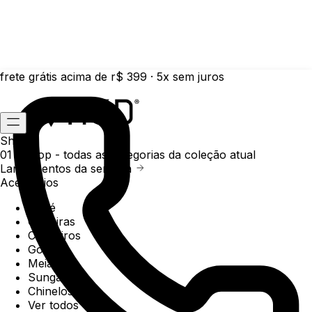
frete grátis acima de r$ 399 · 5x sem juros
Shop
01 /
Shop
- todas as categorias da coleção atual
Lançamentos da semana
Acessórios
Boné
Carteiras
Chaveiros
Gorros
Meias
Sunga
Chinelos
Ver todos