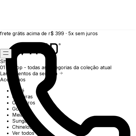
frete grátis acima de r$ 399 · 5x sem juros
Shop
01 /
Shop
- todas as categorias da coleção atual
Lançamentos da semana
Acessórios
Boné
Carteiras
Chaveiros
Gorros
Meias
Sunga
Chinelos
Ver todos