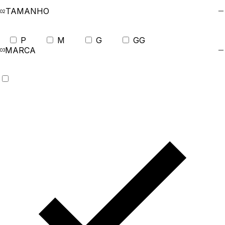
TAMANHO
P
M
G
GG
MARCA