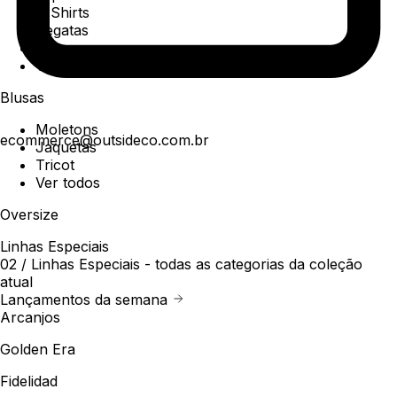
T-Shirts
Regatas
Polo
Ver todos
Blusas
Moletons
ecommerce@outsideco.com.br
Jaquetas
Tricot
Ver todos
Oversize
Linhas Especiais
02 /
Linhas Especiais
- todas as categorias da coleção
atual
Lançamentos da semana
Arcanjos
Golden Era
Fidelidad