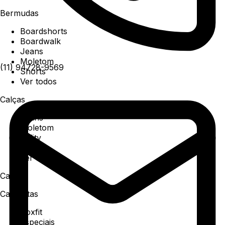
Bermudas
Boardshorts
Boardwalk
Jeans
Moletom
(11) 94728-9569
Shorts
Ver todos
Calças
Jeans
Moletom
Utility
Sarja
Ver todos
Camisa
Camisetas
Boxfit
Especiais