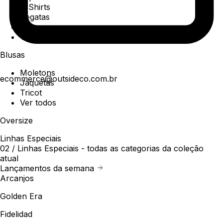
T-Shirts
Regatas
Polo
Ver todos
Blusas
Moletons
ecommerce@outsideco.com.br
Jaquetas
Tricot
Ver todos
Oversize
Linhas Especiais
02 /
Linhas Especiais
- todas as categorias da coleção
atual
Lançamentos da semana
Arcanjos
Golden Era
Fidelidad