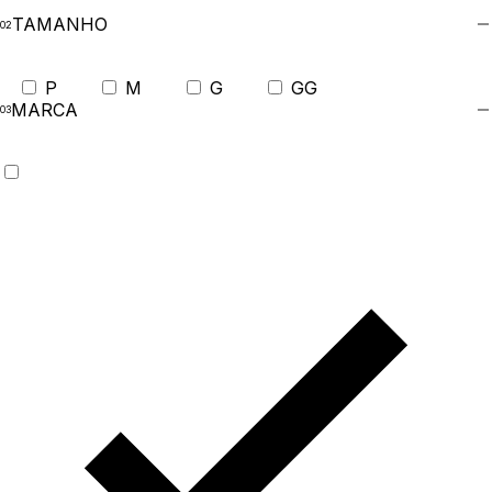
TAMANHO
P
M
G
GG
MARCA