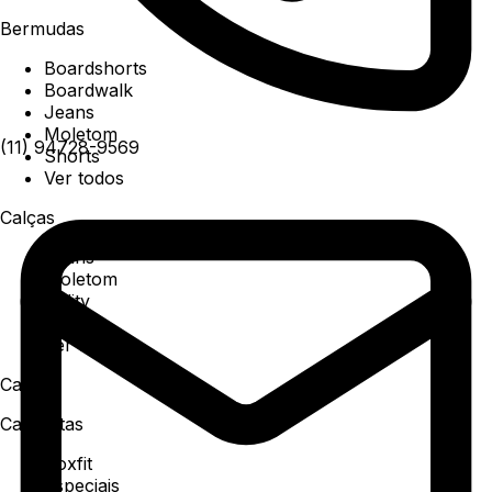
Bermudas
Boardshorts
Boardwalk
Jeans
Moletom
(11) 94728-9569
Shorts
Ver todos
Calças
Jeans
Moletom
Utility
Sarja
Ver todos
Camisa
Camisetas
Boxfit
Especiais