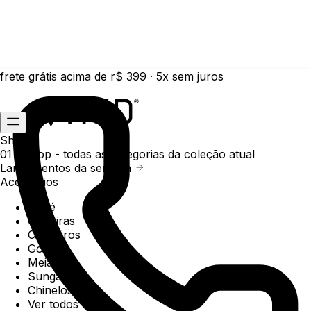
frete grátis acima de r$ 399 · 5x sem juros
Shop
01 /
Shop
- todas as categorias da coleção atual
Lançamentos da semana
Acessórios
Boné
Carteiras
Chaveiros
Gorros
Meias
Sunga
Chinelos
Ver todos