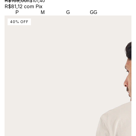
R$169,00
R$101,40
R$81,12
com
Pix
P
M
G
GG
40
%
OFF