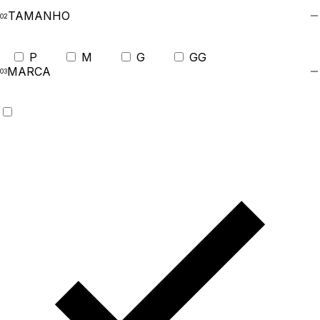
TAMANHO
P
M
G
GG
MARCA