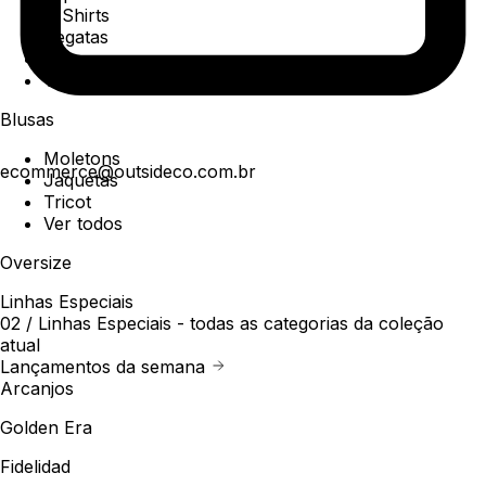
T-Shirts
Regatas
Polo
Ver todos
Blusas
Moletons
ecommerce@outsideco.com.br
Jaquetas
Tricot
Ver todos
Oversize
Linhas Especiais
02 /
Linhas Especiais
- todas as categorias da coleção
atual
Lançamentos da semana
Arcanjos
Golden Era
Fidelidad