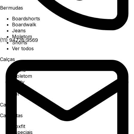
Bermudas
Boardshorts
Boardwalk
Jeans
Moletom
(11) 94728-9569
Shorts
Ver todos
Calças
Jeans
Moletom
Utility
Sarja
Ver todos
Camisa
Camisetas
Boxfit
Especiais