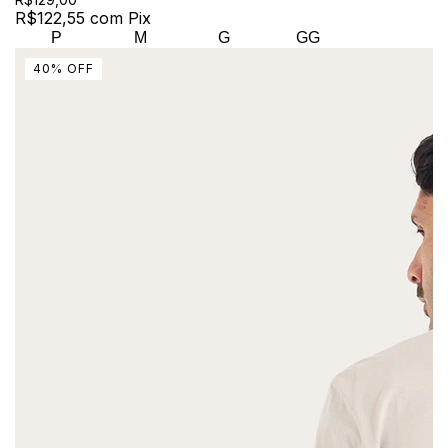
R$122,55
com
Pix
P
M
G
GG
40
%
OFF