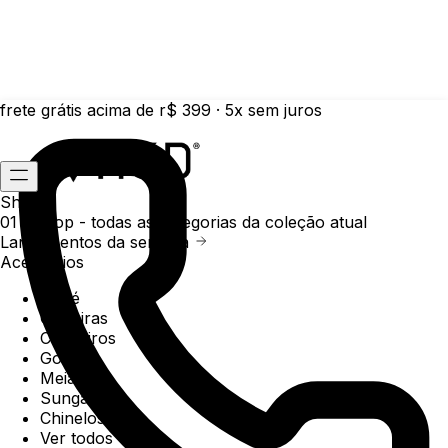
frete grátis acima de r$ 399 · 5x sem juros
Shop
01 /
Shop
- todas as categorias da coleção atual
Lançamentos da semana
Acessórios
Boné
Carteiras
Chaveiros
Gorros
Meias
Sunga
Chinelos
Ver todos