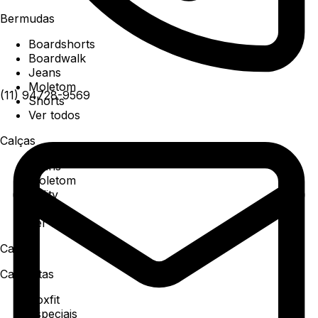
Bermudas
Boardshorts
Boardwalk
Jeans
Moletom
(11) 94728-9569
Shorts
Ver todos
Calças
Jeans
Moletom
Utility
Sarja
Ver todos
Camisa
Camisetas
Boxfit
Especiais