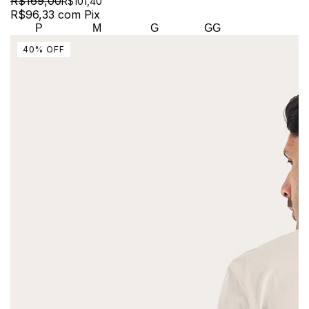
R$169,00
R$101,40
R$96,33
com
Pix
P
M
G
GG
40
%
OFF