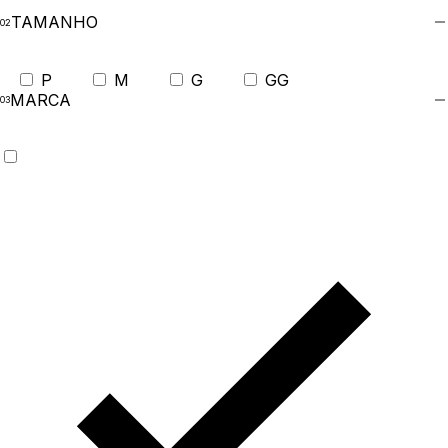
TAMANHO
P
M
G
GG
MARCA