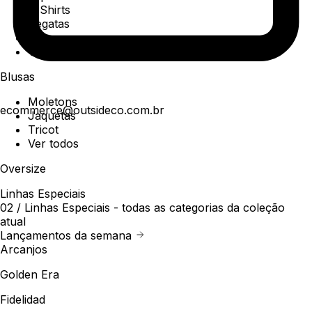
T-Shirts
Regatas
Polo
Ver todos
Blusas
Moletons
ecommerce@outsideco.com.br
Jaquetas
Tricot
Ver todos
Oversize
Linhas Especiais
02 /
Linhas Especiais
- todas as categorias da coleção
atual
Lançamentos da semana
Arcanjos
Golden Era
Fidelidad