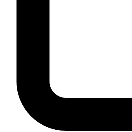
P
M
G
GG
MARCA