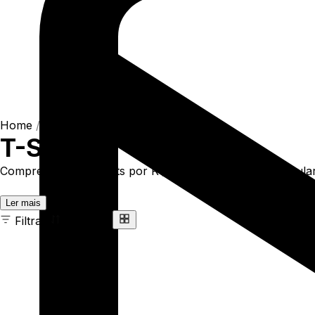
Home
/
Shop
/
Camisetas
/
T-Shirts
T-Shirts
Compre online T-Shirts por R$93,90. Temos t-shirt regular 
Ler mais
Filtrar
Ordenar
163 ITENS
COR
TAMANHO