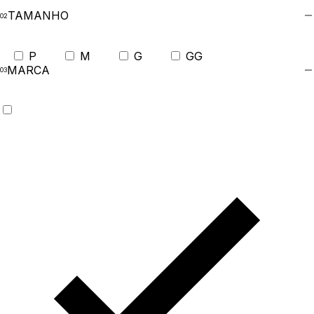
TAMANHO
P
M
G
GG
MARCA