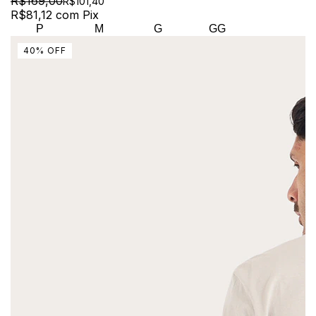
R$169,00
R$101,40
R$81,12
com
Pix
P
M
G
GG
40
%
OFF