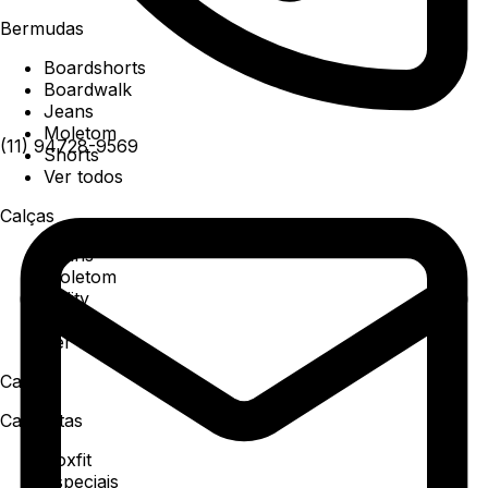
Bermudas
Boardshorts
Boardwalk
Jeans
Moletom
(11) 94728-9569
Shorts
Ver todos
Calças
Jeans
Moletom
Utility
Sarja
Ver todos
Camisa
Camisetas
Boxfit
Especiais