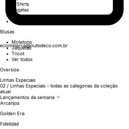
T-Shirts
Regatas
Polo
Ver todos
Blusas
Moletons
ecommerce@outsideco.com.br
Jaquetas
Tricot
Ver todos
Oversize
Linhas Especiais
02 /
Linhas Especiais
- todas as categorias da coleção
atual
Lançamentos da semana
Arcanjos
Golden Era
Fidelidad