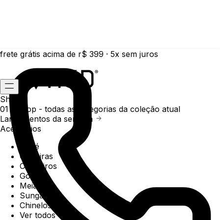
frete grátis acima de r$ 399 · 5x sem juros
Shop
01 /
Shop
- todas as categorias da coleção atual
Lançamentos da semana
Acessórios
Boné
Carteiras
Chaveiros
Gorros
Meias
Sunga
Chinelos
Ver todos