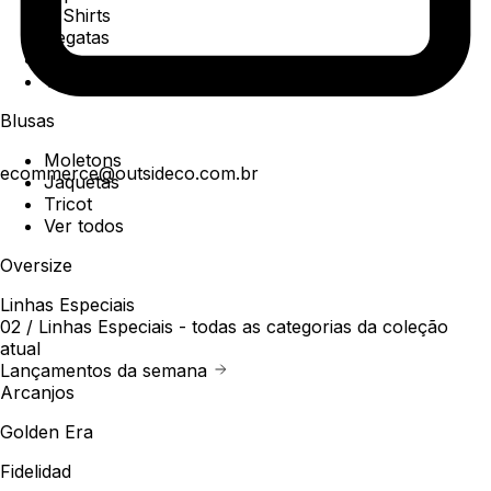
T-Shirts
Regatas
Polo
Ver todos
Blusas
Moletons
ecommerce@outsideco.com.br
Jaquetas
Tricot
Ver todos
Oversize
Linhas Especiais
02 /
Linhas Especiais
- todas as categorias da coleção
atual
Lançamentos da semana
Arcanjos
Golden Era
Fidelidad