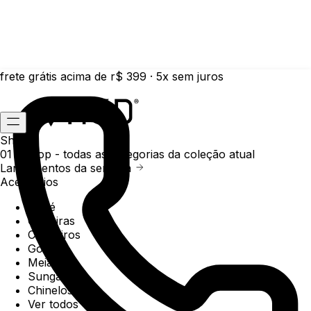
frete grátis acima de r$ 399 · 5x sem juros
Shop
01 /
Shop
- todas as categorias da coleção atual
Lançamentos da semana
Acessórios
Boné
Carteiras
Chaveiros
Gorros
Meias
Sunga
Chinelos
Ver todos