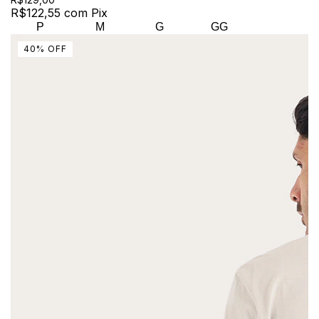
R$122,55
com
Pix
P
M
G
GG
40
%
OFF