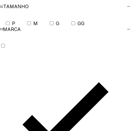
TAMANHO
P
M
G
GG
MARCA