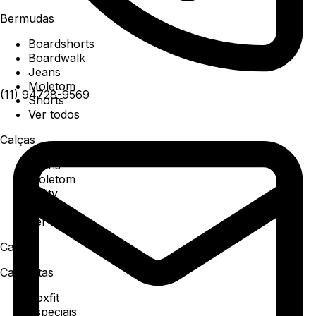
Bermudas
Boardshorts
Boardwalk
Jeans
Moletom
(11) 94728-9569
Shorts
Ver todos
Calças
Jeans
Moletom
Utility
Sarja
Ver todos
Camisa
Camisetas
Boxfit
Especiais