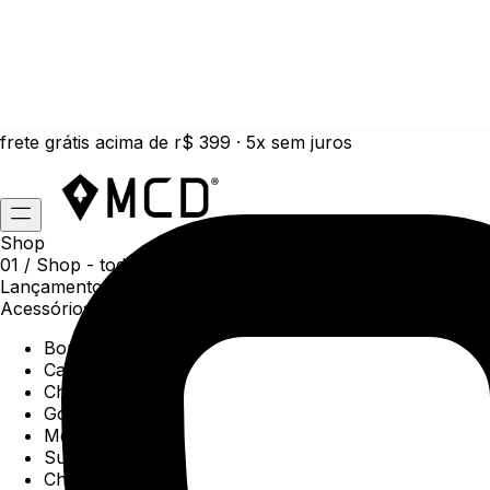
frete grátis acima de r$ 399 · 5x sem juros
Shop
01 /
Shop
- todas as categorias da coleção atual
Lançamentos da semana
Acessórios
Boné
Carteiras
Chaveiros
Gorros
Meias
Sunga
Chinelos