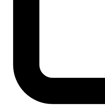
P
M
G
GG
MARCA