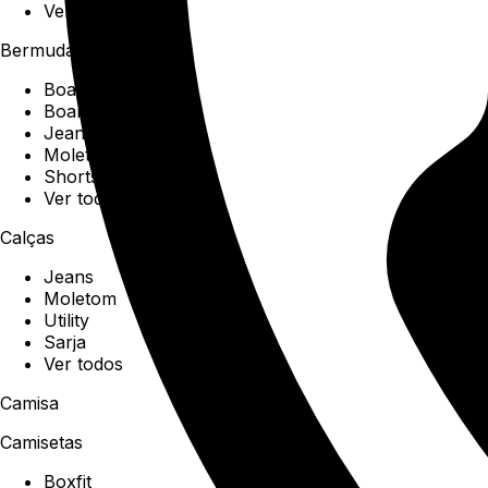
Ver todos
Bermudas
Boardshorts
Boardwalk
Jeans
Moletom
Shorts
Ver todos
Calças
Jeans
Moletom
Utility
Sarja
Ver todos
Camisa
Camisetas
Boxfit