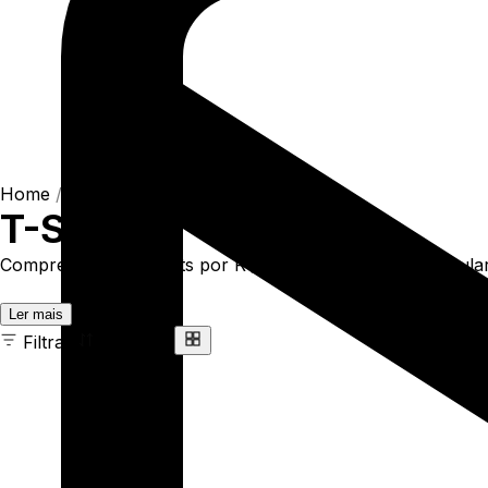
Home
/
Shop
/
Camisetas
/
T-Shirts
T-Shirts
Compre online T-Shirts por R$93,90. Temos t-shirt regular 
Ler mais
Filtrar
Ordenar
163 ITENS
COR
TAMANHO