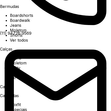
Bermudas
Boardshorts
Boardwalk
Jeans
Moletom
(11) 94728-9569
Shorts
Ver todos
Calças
Jeans
Moletom
Utility
Sarja
Ver todos
Camisa
Camisetas
Boxfit
Especiais