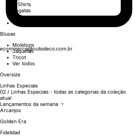
T-Shirts
Regatas
Polo
Ver todos
Blusas
Moletons
ecommerce@outsideco.com.br
Jaquetas
Tricot
Ver todos
Oversize
Linhas Especiais
02 /
Linhas Especiais
- todas as categorias da coleção
atual
Lançamentos da semana
Arcanjos
Golden Era
Fidelidad