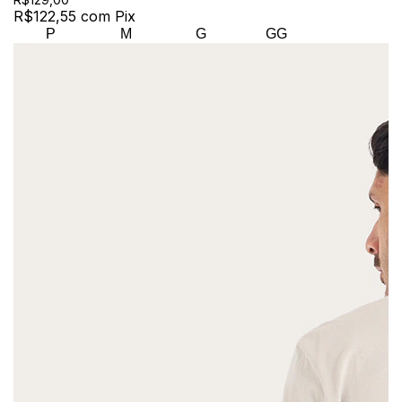
R$122,55
com
Pix
P
M
G
GG