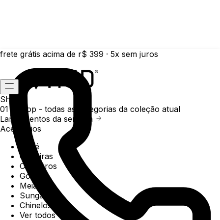
frete grátis acima de r$ 399 · 5x sem juros
Shop
01 /
Shop
- todas as categorias da coleção atual
Lançamentos da semana
Acessórios
Boné
Carteiras
Chaveiros
Gorros
Meias
Sunga
Chinelos
Ver todos