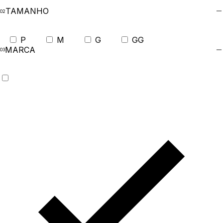
TAMANHO
P
M
G
GG
MARCA