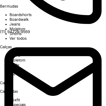
Bermudas
Boardshorts
Boardwalk
Jeans
Moletom
(11) 94728-9569
Shorts
Ver todos
Calças
Jeans
Moletom
Utility
Sarja
Ver todos
Camisa
Camisetas
Boxfit
Especiais