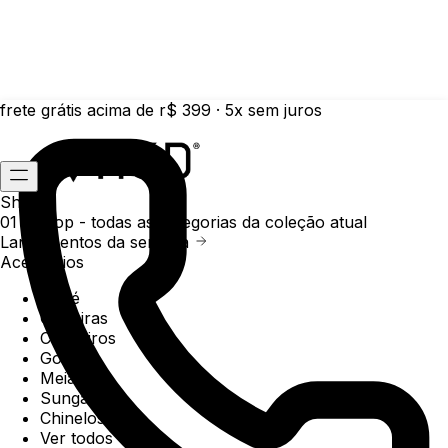
frete grátis acima de r$ 399 · 5x sem juros
Shop
01 /
Shop
- todas as categorias da coleção atual
Lançamentos da semana
Acessórios
Boné
Carteiras
Chaveiros
Gorros
Meias
Sunga
Chinelos
Ver todos