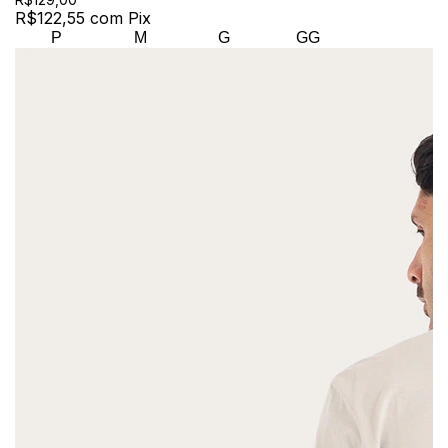
R$122,55
com
Pix
P
M
G
GG