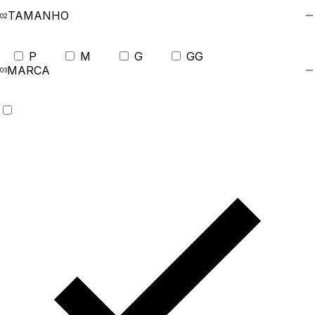
TAMANHO
P
M
G
GG
MARCA