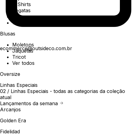
T-Shirts
Regatas
Polo
Ver todos
Blusas
Moletons
ecommerce@outsideco.com.br
Jaquetas
Tricot
Ver todos
Oversize
Linhas Especiais
02 /
Linhas Especiais
- todas as categorias da coleção
atual
Lançamentos da semana
Arcanjos
Golden Era
Fidelidad