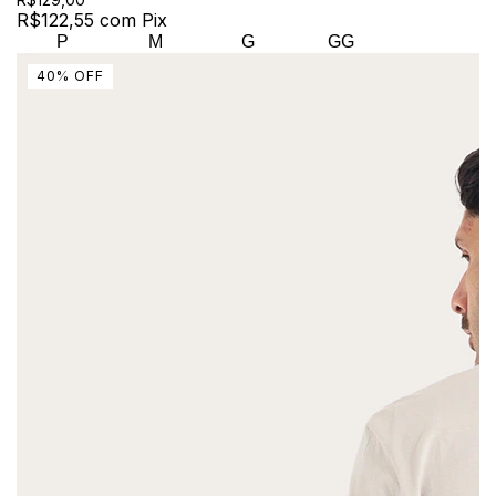
R$122,55
com
Pix
P
M
G
GG
40
%
OFF