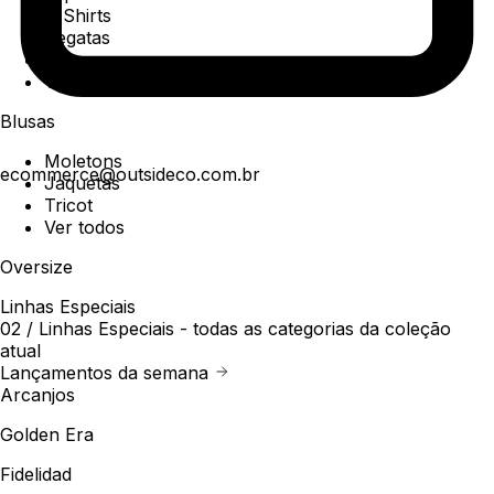
T-Shirts
Regatas
Polo
Ver todos
Blusas
Moletons
ecommerce@outsideco.com.br
Jaquetas
Tricot
Ver todos
Oversize
Linhas Especiais
02 /
Linhas Especiais
- todas as categorias da coleção
atual
Lançamentos da semana
Arcanjos
Golden Era
Fidelidad