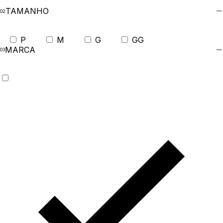
TAMANHO
P
M
G
GG
MARCA