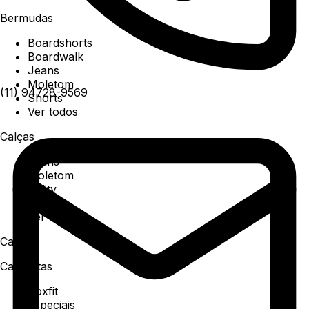
Bermudas
Boardshorts
Boardwalk
Jeans
Moletom
(11) 94728-9569
Shorts
Ver todos
Calças
Jeans
Moletom
Utility
Sarja
Ver todos
Camisa
Camisetas
Boxfit
Especiais