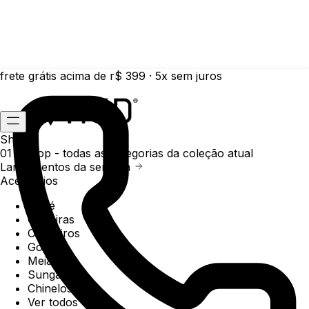
frete grátis acima de r$ 399 · 5x sem juros
Shop
01 /
Shop
- todas as categorias da coleção atual
Lançamentos da semana
Acessórios
Boné
Carteiras
Chaveiros
Gorros
Meias
Sunga
Chinelos
Ver todos