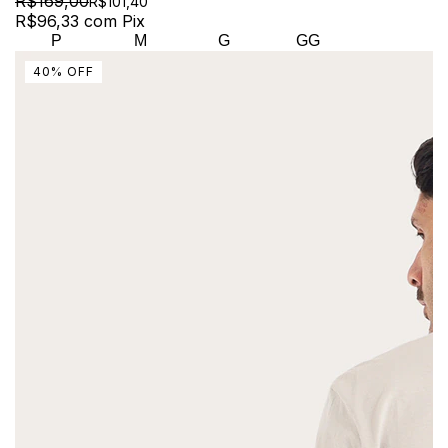
R$169,00
R$101,40
R$96,33
com
Pix
P
M
G
GG
40
%
OFF