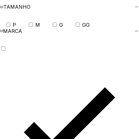
TAMANHO
P
M
G
GG
MARCA