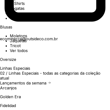
T-Shirts
Regatas
Polo
Ver todos
Blusas
Moletons
ecommerce@outsideco.com.br
Jaquetas
Tricot
Ver todos
Oversize
Linhas Especiais
02 /
Linhas Especiais
- todas as categorias da coleção
atual
Lançamentos da semana
Arcanjos
Golden Era
Fidelidad