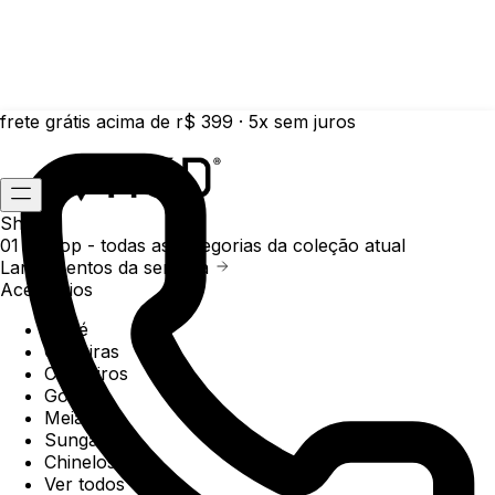
frete grátis acima de r$ 399 · 5x sem juros
Shop
01 /
Shop
- todas as categorias da coleção atual
Lançamentos da semana
Acessórios
Boné
Carteiras
Chaveiros
Gorros
Meias
Sunga
Chinelos
Ver todos