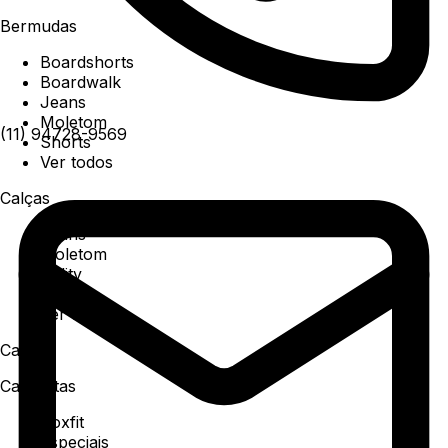
Bermudas
Boardshorts
Boardwalk
Jeans
Moletom
(11) 94728-9569
Shorts
Ver todos
Calças
Jeans
Moletom
Utility
Sarja
Ver todos
Camisa
Camisetas
Boxfit
Especiais