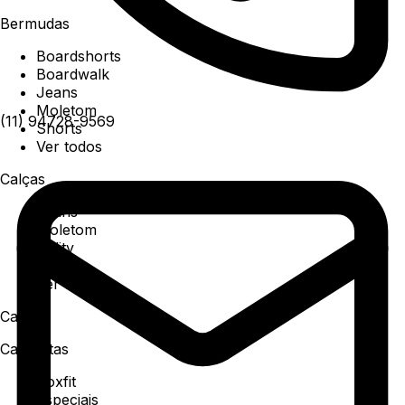
Bermudas
Boardshorts
Boardwalk
Jeans
Moletom
(11) 94728-9569
Shorts
Ver todos
Calças
Jeans
Moletom
Utility
Sarja
Ver todos
Camisa
Camisetas
Boxfit
Especiais