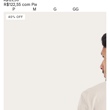
R$122,55
com
Pix
P
M
G
GG
40
%
OFF