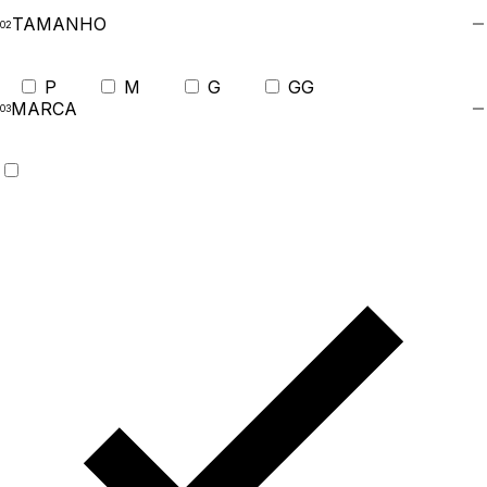
TAMANHO
P
M
G
GG
MARCA