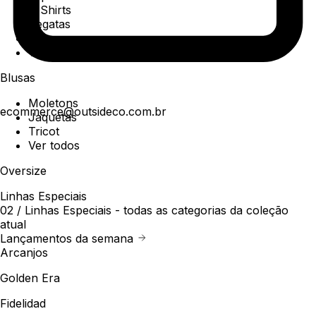
T-Shirts
Regatas
Polo
Ver todos
Blusas
Moletons
ecommerce@outsideco.com.br
Jaquetas
Tricot
Ver todos
Oversize
Linhas Especiais
02 /
Linhas Especiais
- todas as categorias da coleção
atual
Lançamentos da semana
Arcanjos
Golden Era
Fidelidad