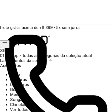
frete grátis acima de r$ 399 · 5x sem juros
Shop
01 /
Shop
- todas as categorias da coleção atual
Lançamentos da semana
Acessórios
Boné
Carteiras
Chaveiros
Gorros
Meias
Sunga
Chinelos
Ver todos