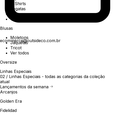
T-Shirts
Regatas
Polo
Ver todos
Blusas
Moletons
ecommerce@outsideco.com.br
Jaquetas
Tricot
Ver todos
Oversize
Linhas Especiais
02 /
Linhas Especiais
- todas as categorias da coleção
atual
Lançamentos da semana
Arcanjos
Golden Era
Fidelidad