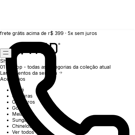
frete grátis acima de r$ 399 · 5x sem juros
Shop
01 /
Shop
- todas as categorias da coleção atual
Lançamentos da semana
Acessórios
Boné
Carteiras
Chaveiros
Gorros
Meias
Sunga
Chinelos
Ver todos