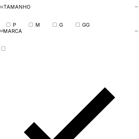
TAMANHO
P
M
G
GG
MARCA