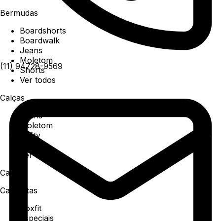
Bermudas
Boardshorts
Boardwalk
Jeans
Moletom
(11) 94728-9569
Shorts
Ver todos
Calças
Jeans
Moletom
Utility
Sarja
Ver todos
Camisa
Camisetas
Boxfit
Especiais