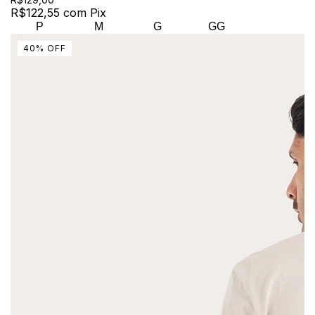
R$122,55
com
Pix
P
M
G
GG
40
%
OFF