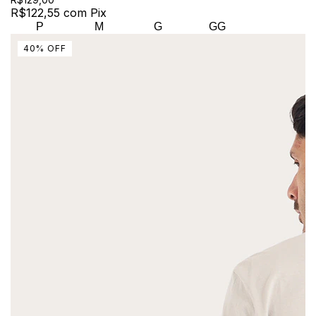
R$122,55
com
Pix
P
M
G
GG
40
%
OFF