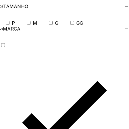
TAMANHO
P
M
G
GG
MARCA