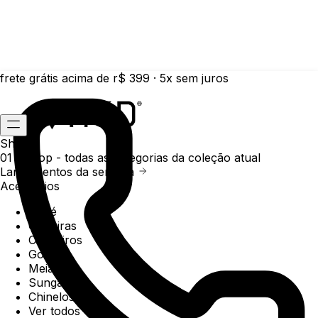
frete grátis acima de r$ 399 · 5x sem juros
Shop
01 /
Shop
- todas as categorias da coleção atual
Lançamentos da semana
Acessórios
Boné
Carteiras
Chaveiros
Gorros
Meias
Sunga
Chinelos
Ver todos