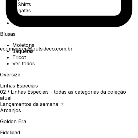
T-Shirts
Regatas
Polo
Ver todos
Blusas
Moletons
ecommerce@outsideco.com.br
Jaquetas
Tricot
Ver todos
Oversize
Linhas Especiais
02 /
Linhas Especiais
- todas as categorias da coleção
atual
Lançamentos da semana
Arcanjos
Golden Era
Fidelidad