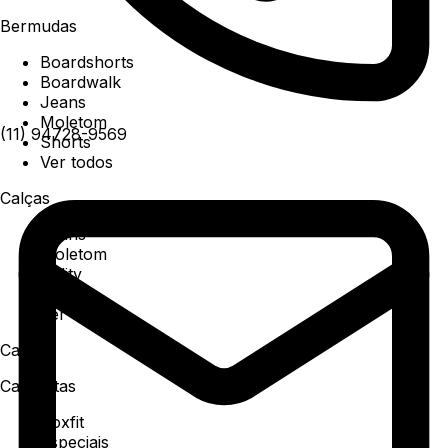
Bermudas
Boardshorts
Boardwalk
Jeans
Moletom
(11) 94728-9569
Shorts
Ver todos
Calças
Jeans
Moletom
Utility
Sarja
Ver todos
Camisa
Camisetas
Boxfit
Especiais