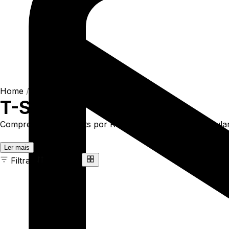
Home
/
Shop
/
Camisetas
/
T-Shirts
T-Shirts
Compre online T-Shirts por R$93,90. Temos t-shirt regular 
Ler mais
Filtrar
Ordenar
163 ITENS
COR
TAMANHO