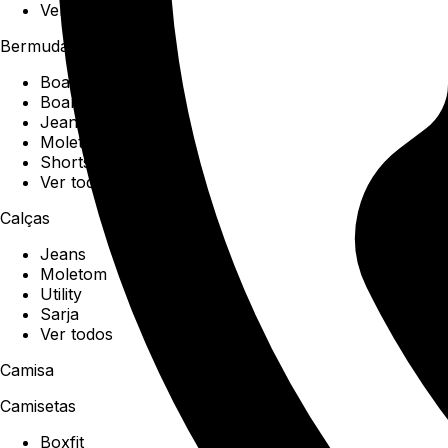
Ver todos
Bermudas
Boardshorts
Boardwalk
Jeans
Moletom
Shorts
Ver todos
Calças
Jeans
Moletom
Utility
Sarja
Ver todos
Camisa
Camisetas
Boxfit