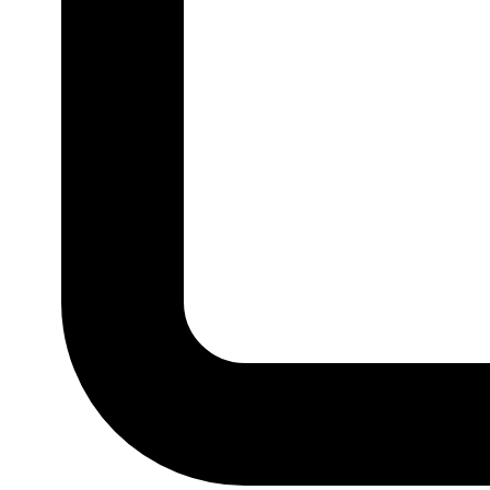
P
M
G
GG
MARCA