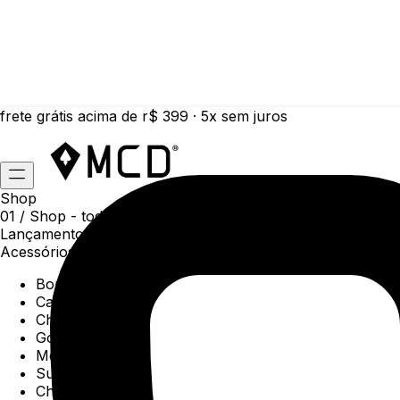
frete grátis acima de r$ 399 · 5x sem juros
Shop
01 /
Shop
- todas as categorias da coleção atual
Lançamentos da semana
Acessórios
Boné
Carteiras
Chaveiros
Gorros
Meias
Sunga
Chinelos