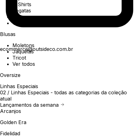
T-Shirts
Regatas
Polo
Ver todos
Blusas
Moletons
ecommerce@outsideco.com.br
Jaquetas
Tricot
Ver todos
Oversize
Linhas Especiais
02 /
Linhas Especiais
- todas as categorias da coleção
atual
Lançamentos da semana
Arcanjos
Golden Era
Fidelidad