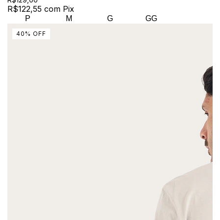
R$122,55
com
Pix
P
M
G
GG
40
%
OFF