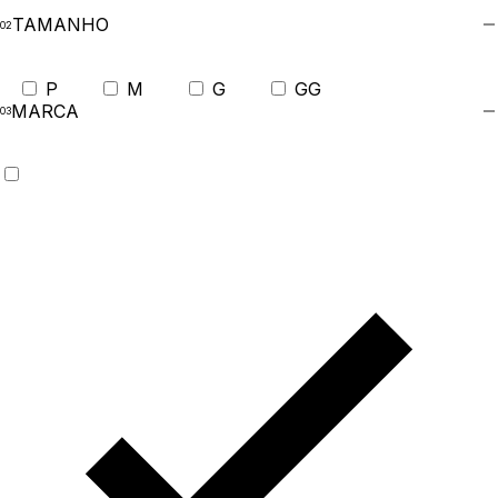
TAMANHO
P
M
G
GG
MARCA