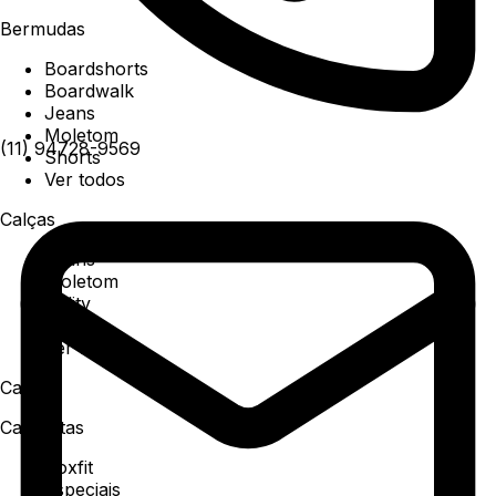
Bermudas
Boardshorts
Boardwalk
Jeans
Moletom
(11) 94728-9569
Shorts
Ver todos
Calças
Jeans
Moletom
Utility
Sarja
Ver todos
Camisa
Camisetas
Boxfit
Especiais