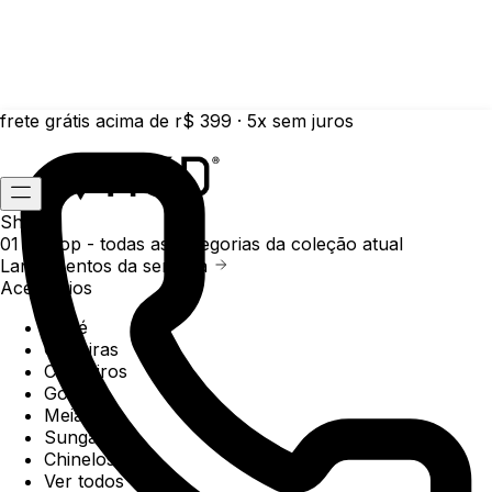
frete grátis acima de r$ 399 · 5x sem juros
Shop
01 /
Shop
- todas as categorias da coleção atual
Lançamentos da semana
Acessórios
Boné
Carteiras
Chaveiros
Gorros
Meias
Sunga
Chinelos
Ver todos