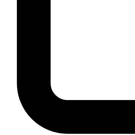
P
M
G
GG
MARCA