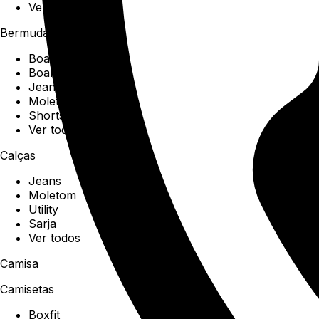
Ver todos
Bermudas
Boardshorts
Boardwalk
Jeans
Moletom
Shorts
Ver todos
Calças
Jeans
Moletom
Utility
Sarja
Ver todos
Camisa
Camisetas
Boxfit