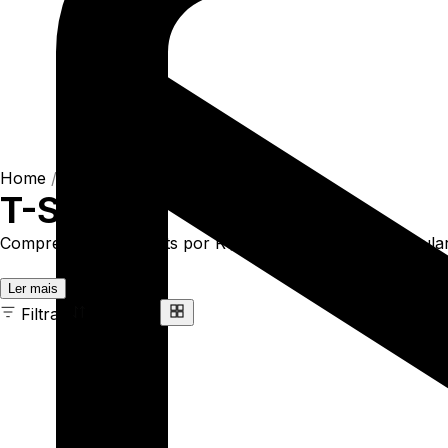
Home
/
Shop
/
Camisetas
/
T-Shirts
T-Shirts
Compre online T-Shirts por R$93,90. Temos t-shirt regular 
Ler mais
Filtrar
Ordenar
163 ITENS
COR
TAMANHO