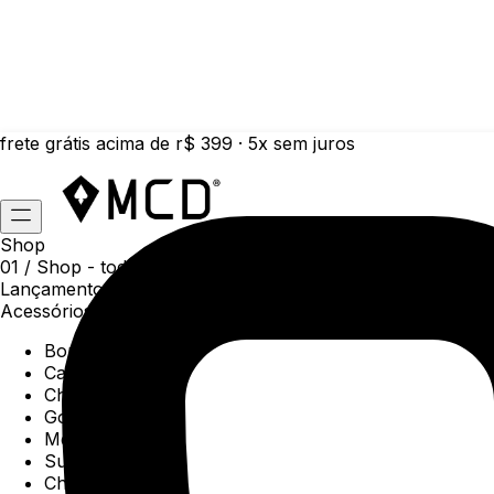
frete grátis acima de r$ 399 · 5x sem juros
Shop
01 /
Shop
- todas as categorias da coleção atual
Lançamentos da semana
Acessórios
Boné
Carteiras
Chaveiros
Gorros
Meias
Sunga
Chinelos