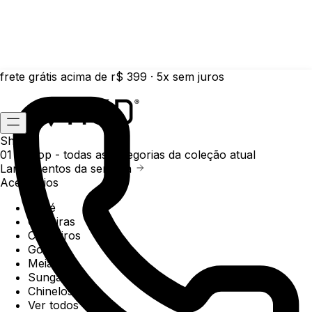
frete grátis acima de r$ 399 · 5x sem juros
Shop
01 /
Shop
- todas as categorias da coleção atual
Lançamentos da semana
Acessórios
Boné
Carteiras
Chaveiros
Gorros
Meias
Sunga
Chinelos
Ver todos