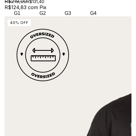
R$219,00
R$131,40
R$124,83
com
Pix
G1
G2
G3
G4
40
%
OFF