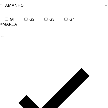
TAMANHO
G1
G2
G3
G4
MARCA