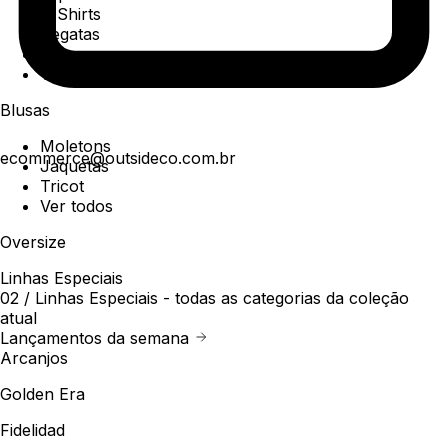
T-Shirts
Regatas
Polo
Ver todos
Blusas
Moletons
ecommerce@outsideco.com.br
Jaquetas
Tricot
Ver todos
Oversize
Linhas Especiais
02 /
Linhas Especiais
- todas as categorias da coleção
atual
Lançamentos da semana
Arcanjos
Golden Era
Fidelidad