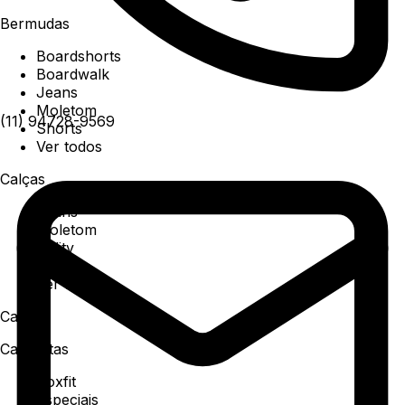
Bermudas
Boardshorts
Boardwalk
Jeans
Moletom
(11) 94728-9569
Shorts
Ver todos
Calças
Jeans
Moletom
Utility
Sarja
Ver todos
Camisa
Camisetas
Boxfit
Especiais