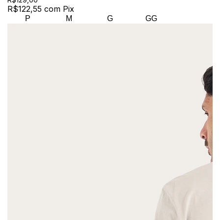
R$122,55
com
Pix
P
M
G
GG