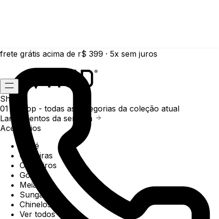
frete grátis acima de r$ 399 · 5x sem juros
Shop
01 /
Shop
- todas as categorias da coleção atual
Lançamentos da semana
Acessórios
Boné
Carteiras
Chaveiros
Gorros
Meias
Sunga
Chinelos
Ver todos