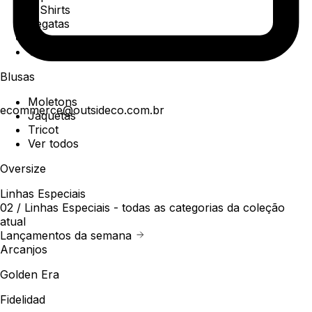
T-Shirts
Regatas
Polo
Ver todos
Blusas
Moletons
ecommerce@outsideco.com.br
Jaquetas
Tricot
Ver todos
Oversize
Linhas Especiais
02 /
Linhas Especiais
- todas as categorias da coleção
atual
Lançamentos da semana
Arcanjos
Golden Era
Fidelidad