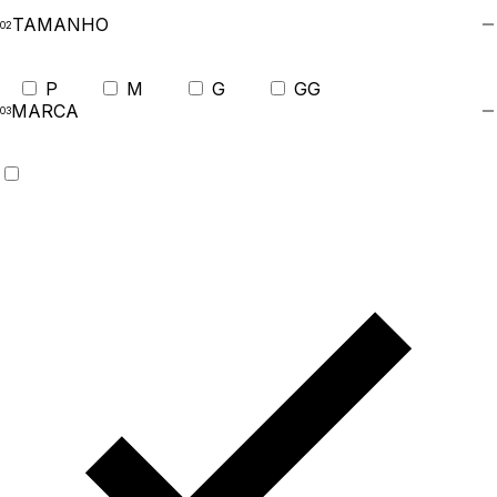
TAMANHO
P
M
G
GG
MARCA