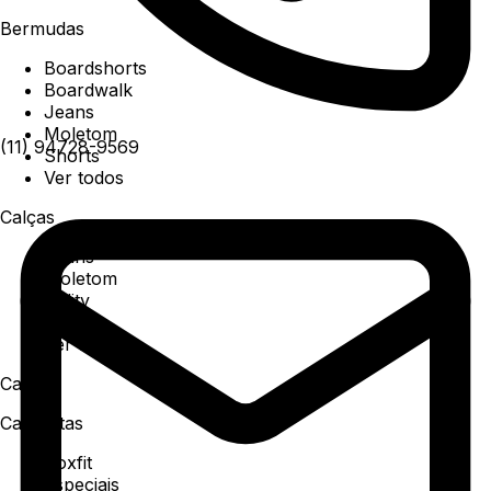
Bermudas
Boardshorts
Boardwalk
Jeans
Moletom
(11) 94728-9569
Shorts
Ver todos
Calças
Jeans
Moletom
Utility
Sarja
Ver todos
Camisa
Camisetas
Boxfit
Especiais