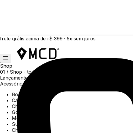
frete grátis acima de r$ 399 · 5x sem juros
Shop
01 /
Shop
- todas as categorias da coleção atual
Lançamentos da semana
Acessórios
Boné
Carteiras
Chaveiros
Gorros
Meias
Sunga
Chinelos