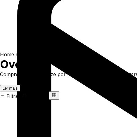
Home
/
Shop
/
Oversize
Oversize
Compre online Oversize por R$169,00. Temos t-shirt oversiz
Ler mais
Filtrar
Ordenar
37 ITENS
COR
TAMANHO