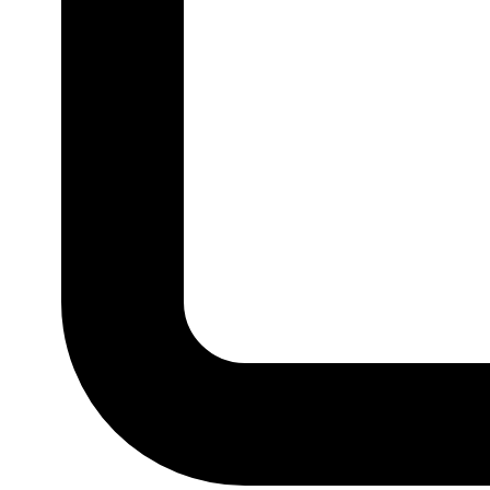
G1
G2
G3
G4
MARCA