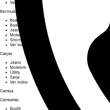
Ver todos
Bermudas
Boardshorts
Boardwalk
Jeans
Moletom
Shorts
Ver todos
Calças
Jeans
Moletom
Utility
Sarja
Ver todos
Camisa
Camisetas
Boxfit