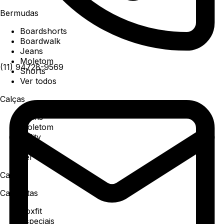
Bermudas
Boardshorts
Boardwalk
Jeans
Moletom
(11) 94728-9569
Shorts
Ver todos
Calças
Jeans
Moletom
Utility
Sarja
Ver todos
Camisa
Camisetas
Boxfit
Especiais