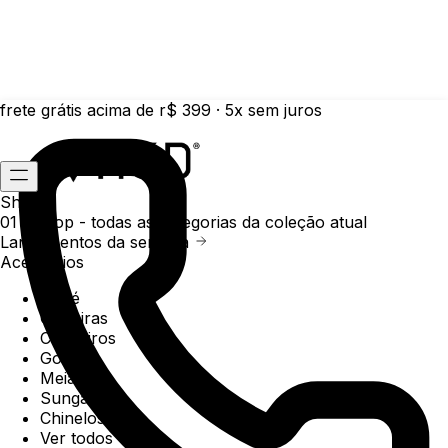
frete grátis acima de r$ 399 · 5x sem juros
Shop
01 /
Shop
- todas as categorias da coleção atual
Lançamentos da semana
Acessórios
Boné
Carteiras
Chaveiros
Gorros
Meias
Sunga
Chinelos
Ver todos