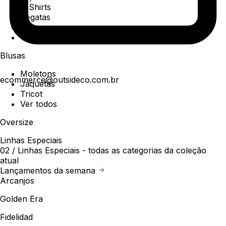
T-Shirts
Regatas
Polo
Ver todos
Blusas
Moletons
ecommerce@outsideco.com.br
Jaquetas
Tricot
Ver todos
Oversize
Linhas Especiais
02 /
Linhas Especiais
- todas as categorias da coleção
atual
Lançamentos da semana
Arcanjos
Golden Era
Fidelidad