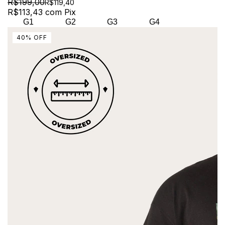
R$199,00
R$119,40
R$113,43
com
Pix
G1
G2
G3
G4
40
%
OFF