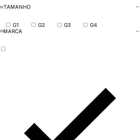
TAMANHO
G1
G2
G3
G4
MARCA