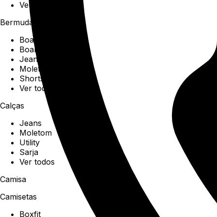
Ver todos
Bermudas
Boardshorts
Boardwalk
Jeans
Moletom
Shorts
Ver todos
Calças
Jeans
Moletom
Utility
Sarja
Ver todos
Camisa
Camisetas
Boxfit