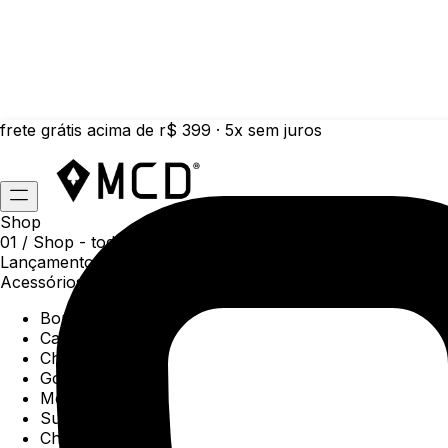
frete grátis acima de r$ 399 · 5x sem juros
Shop
01 /
Shop
- todas as categorias da coleção atual
Lançamentos da semana
Acessórios
Boné
Carteiras
Chaveiros
Gorros
Meias
Sunga
Chinelos