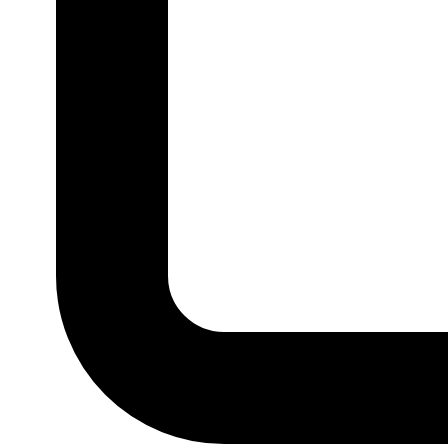
P
M
G
GG
MARCA