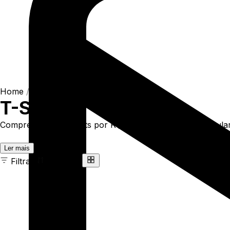
Home
/
Shop
/
Camisetas
/
T-Shirts
T-Shirts
Compre online T-Shirts por R$93,90. Temos t-shirt regular 
Ler mais
Filtrar
Ordenar
163 ITENS
COR
TAMANHO