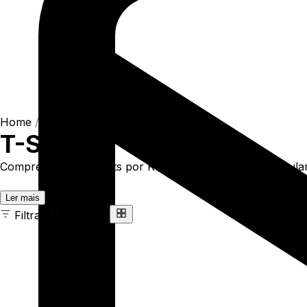
Home
/
Shop
/
Camisetas
/
T-Shirts
T-Shirts
Compre online T-Shirts por R$93,90. Temos t-shirt regular 
Ler mais
Filtrar
Ordenar
163 ITENS
COR
TAMANHO