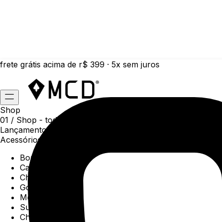
frete grátis acima de r$ 399 · 5x sem juros
Shop
01 /
Shop
- todas as categorias da coleção atual
Lançamentos da semana
Acessórios
Boné
Carteiras
Chaveiros
Gorros
Meias
Sunga
Chinelos