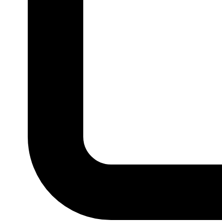
P
M
G
GG
MARCA