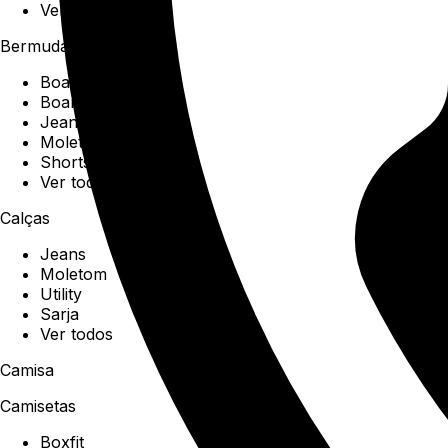
Ver todos
Bermudas
Boardshorts
Boardwalk
Jeans
Moletom
Shorts
Ver todos
Calças
Jeans
Moletom
Utility
Sarja
Ver todos
Camisa
Camisetas
Boxfit