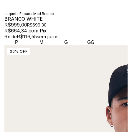
Jaqueta Espada Mcd Branco
BRANCO WHITE
R$999,00
R$699,30
R$664,34
com
Pix
6
x de
R$116,55
sem juros
P
M
G
GG
30
%
OFF