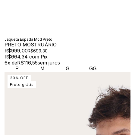
Jaqueta Espada Mcd Preto
PRETO MOSTRUÁRIO
R$999,00
R$699,30
R$664,34
com
Pix
6
x de
R$116,55
sem juros
P
M
G
GG
30
%
OFF
Frete grátis