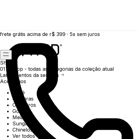
frete grátis acima de r$ 399 · 5x sem juros
Shop
01 /
Shop
- todas as categorias da coleção atual
Lançamentos da semana
Acessórios
Boné
Carteiras
Chaveiros
Gorros
Meias
Sunga
Chinelos
Ver todos