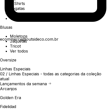
T-Shirts
Regatas
Polo
Ver todos
Blusas
Moletons
ecommerce@outsideco.com.br
Jaquetas
Tricot
Ver todos
Oversize
Linhas Especiais
02 /
Linhas Especiais
- todas as categorias da coleção
atual
Lançamentos da semana
Arcanjos
Golden Era
Fidelidad