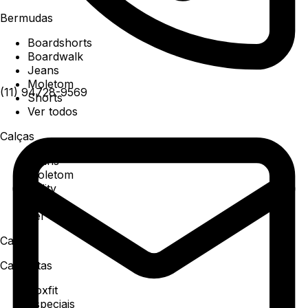
Bermudas
Boardshorts
Boardwalk
Jeans
Moletom
(11) 94728-9569
Shorts
Ver todos
Calças
Jeans
Moletom
Utility
Sarja
Ver todos
Camisa
Camisetas
Boxfit
Especiais