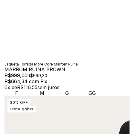
Jaqueta Forrada More Core Marrom Ruina
MARROM RUINA BROWN
R$999,00
R$699,30
R$664,34
com
Pix
6
x de
R$116,55
sem juros
P
M
G
GG
30
%
OFF
Frete grátis