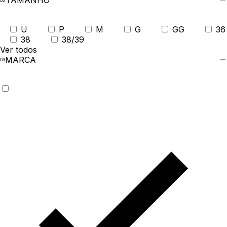
TAMANHO
U
P
M
G
GG
36
38
38/39
Ver todos
MARCA