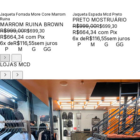
Jaqueta Forrada More Core Marrom
Jaqueta Espada Mcd Preto
Ruina
PRETO MOSTRUÁRIO
MARROM RUINA BROWN
R$999,00
R$699,30
R$999,00
R$699,30
R$664,34
com
Pix
R$664,34
com
Pix
6
x de
R$116,55
sem juros
6
x de
R$116,55
sem juros
P
M
G
GG
P
M
G
GG
LOJAS MCD