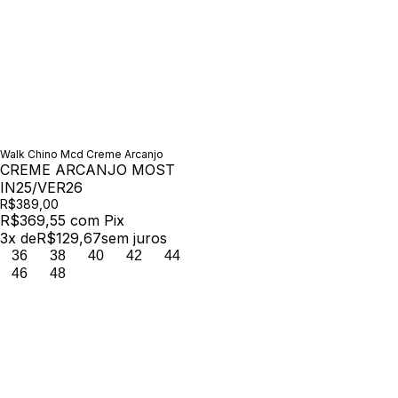
Walk Chino Mcd Creme Arcanjo
CREME ARCANJO MOST
IN25/VER26
R$389,00
R$369,55
com
Pix
3
x de
R$129,67
sem juros
36
38
40
42
44
46
48