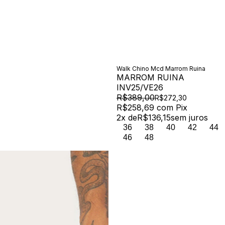
Walk Chino Mcd Marrom Ruina
MARROM RUINA
INV25/VE26
R$389,00
R$272,30
R$258,69
com
Pix
2
x de
R$136,15
sem juros
36
38
40
42
44
46
48