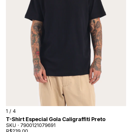
1
/
4
T-Shirt Especial Gola Caligraffiti Preto
SKU ·
7900121079691
R$239,00