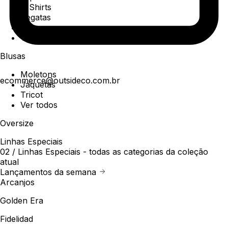
T-Shirts
Regatas
Polo
Ver todos
Blusas
Moletons
ecommerce@outsideco.com.br
Jaquetas
Tricot
Ver todos
Oversize
Linhas Especiais
02 /
Linhas Especiais
- todas as categorias da coleção
atual
Lançamentos da semana
Arcanjos
Golden Era
Fidelidad