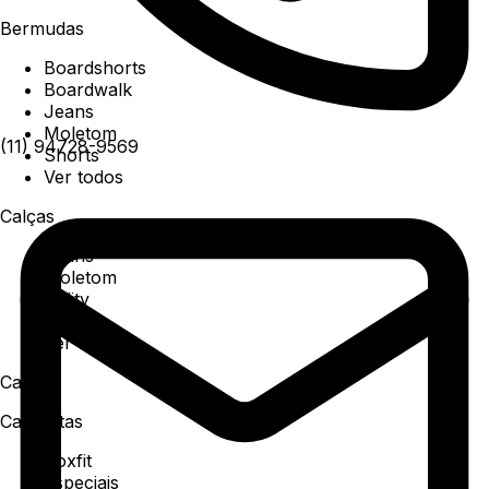
Bermudas
Boardshorts
Boardwalk
Jeans
Moletom
(11) 94728-9569
Shorts
Ver todos
Calças
Jeans
Moletom
Utility
Sarja
Ver todos
Camisa
Camisetas
Boxfit
Especiais