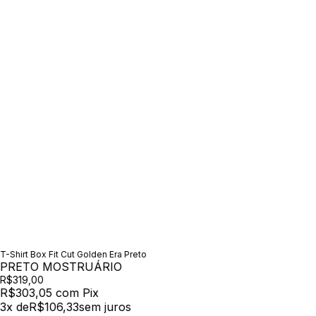
T-Shirt Box Fit Cut Golden Era Preto
PRETO MOSTRUÁRIO
R$319,00
R$303,05
com
Pix
3
x de
R$106,33
sem juros