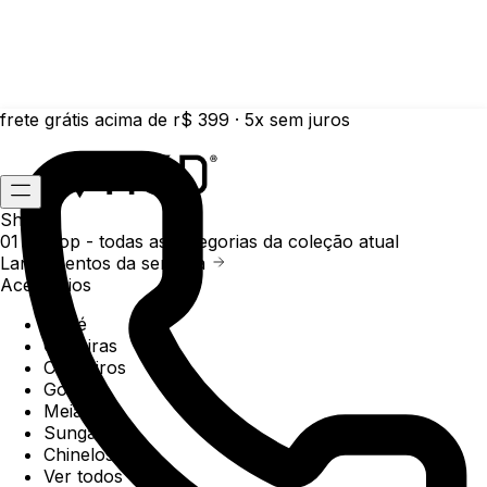
frete grátis acima de r$ 399 · 5x sem juros
Shop
01 /
Shop
- todas as categorias da coleção atual
Lançamentos da semana
Acessórios
Boné
Carteiras
Chaveiros
Gorros
Meias
Sunga
Chinelos
Ver todos