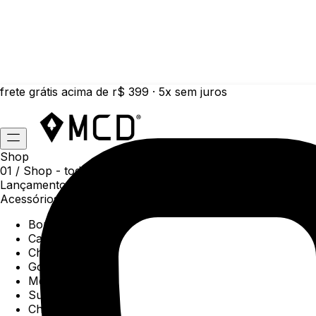
frete grátis acima de r$ 399 · 5x sem juros
Shop
01 /
Shop
- todas as categorias da coleção atual
Lançamentos da semana
Acessórios
Boné
Carteiras
Chaveiros
Gorros
Meias
Sunga
Chinelos