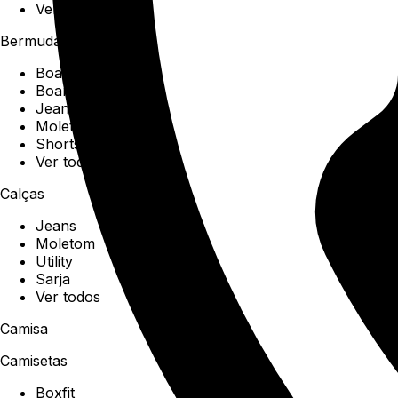
Ver todos
Bermudas
Boardshorts
Boardwalk
Jeans
Moletom
Shorts
Ver todos
Calças
Jeans
Moletom
Utility
Sarja
Ver todos
Camisa
Camisetas
Boxfit