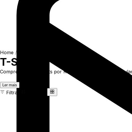
Home
/
Shop
/
Camisetas
/
T-Shirts
T-Shirts
Compre online T-Shirts por R$93,90. Temos t-shirt regular 
Ler mais
Filtrar
Ordenar
163 ITENS
COR
TAMANHO