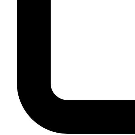
P
M
G
GG
MARCA