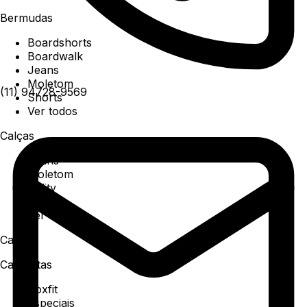
Bermudas
Boardshorts
Boardwalk
Jeans
Moletom
(11) 94728-9569
Shorts
Ver todos
Calças
Jeans
Moletom
Utility
Sarja
Ver todos
Camisa
Camisetas
Boxfit
Especiais