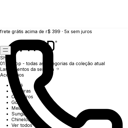
frete grátis acima de r$ 399 · 5x sem juros
Shop
01 /
Shop
- todas as categorias da coleção atual
Lançamentos da semana
Acessórios
Boné
Carteiras
Chaveiros
Gorros
Meias
Sunga
Chinelos
Ver todos