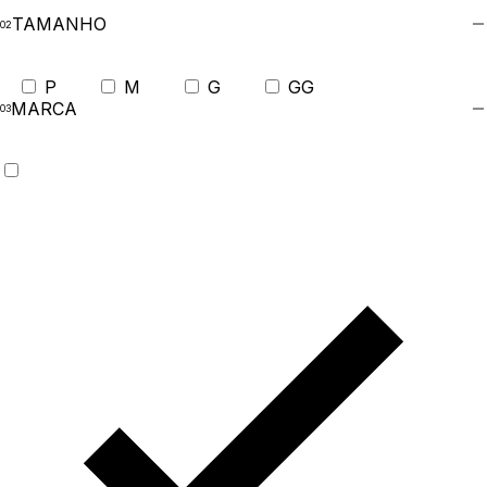
TAMANHO
P
M
G
GG
MARCA