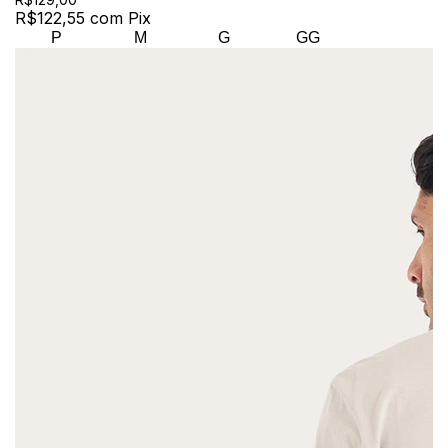
R$122,55
com
Pix
P
M
G
GG