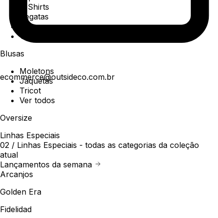
T-Shirts
Regatas
Polo
Ver todos
Blusas
Moletons
ecommerce@outsideco.com.br
Jaquetas
Tricot
Ver todos
Oversize
Linhas Especiais
02 /
Linhas Especiais
- todas as categorias da coleção
atual
Lançamentos da semana
Arcanjos
Golden Era
Fidelidad