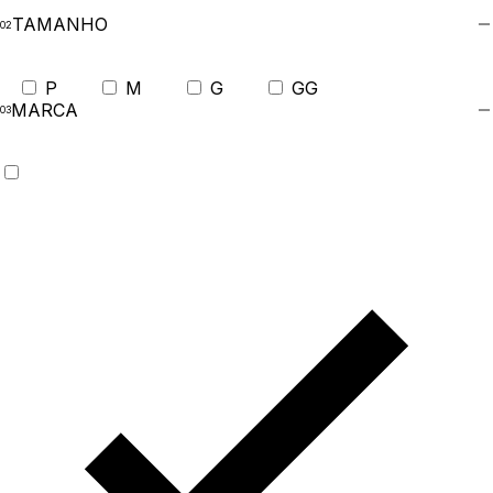
TAMANHO
P
M
G
GG
MARCA