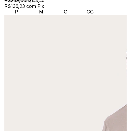
R$239,00
R$143,40
R$136,23
com
Pix
P
M
G
GG