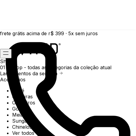
frete grátis acima de r$ 399 · 5x sem juros
Shop
01 /
Shop
- todas as categorias da coleção atual
Lançamentos da semana
Acessórios
Boné
Carteiras
Chaveiros
Gorros
Meias
Sunga
Chinelos
Ver todos