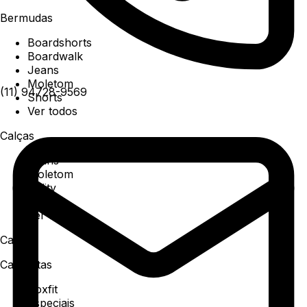
Bermudas
Boardshorts
Boardwalk
Jeans
Moletom
(11) 94728-9569
Shorts
Ver todos
Calças
Jeans
Moletom
Utility
Sarja
Ver todos
Camisa
Camisetas
Boxfit
Especiais