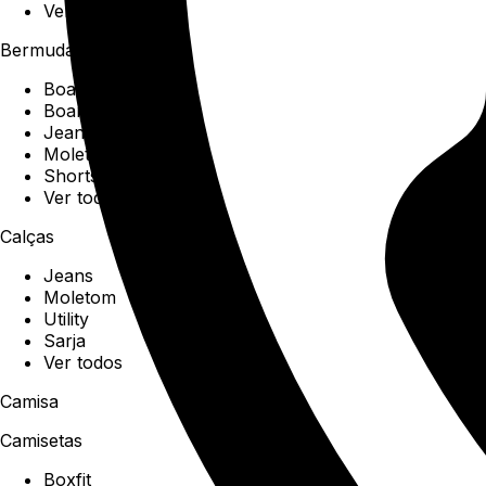
Ver todos
Bermudas
Boardshorts
Boardwalk
Jeans
Moletom
Shorts
Ver todos
Calças
Jeans
Moletom
Utility
Sarja
Ver todos
Camisa
Camisetas
Boxfit