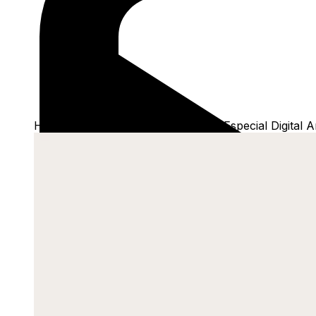
Home
/
Shop
/
Camisetas
/
T-Shirt Especial Digital