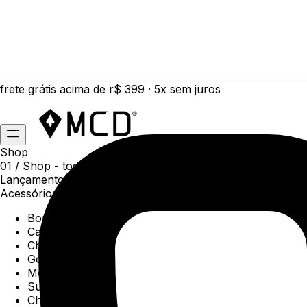
frete grátis acima de r$ 399 · 5x sem juros
Shop
01 /
Shop
- todas as categorias da coleção atual
Lançamentos da semana
Acessórios
Boné
Carteiras
Chaveiros
Gorros
Meias
Sunga
Chinelos