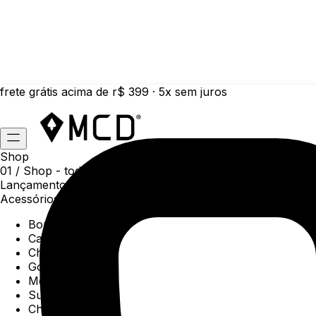
frete grátis acima de r$ 399 · 5x sem juros
Shop
01 /
Shop
- todas as categorias da coleção atual
Lançamentos da semana
Acessórios
Boné
Carteiras
Chaveiros
Gorros
Meias
Sunga
Chinelos