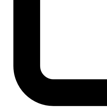
P
M
G
GG
MARCA