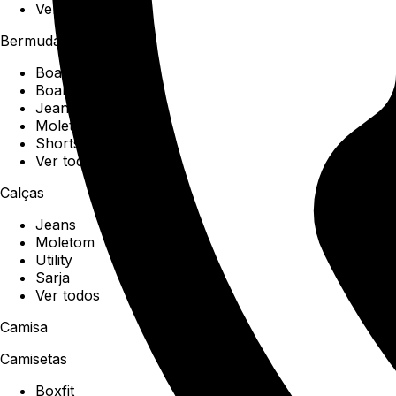
Ver todos
Bermudas
Boardshorts
Boardwalk
Jeans
Moletom
Shorts
Ver todos
Calças
Jeans
Moletom
Utility
Sarja
Ver todos
Camisa
Camisetas
Boxfit