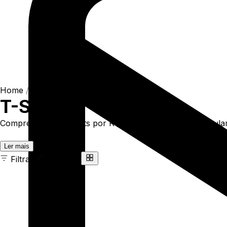
Home
/
Shop
/
Camisetas
/
T-Shirts
T-Shirts
Compre online T-Shirts por R$93,90. Temos t-shirt regular 
Ler mais
Filtrar
Ordenar
163 ITENS
COR
TAMANHO