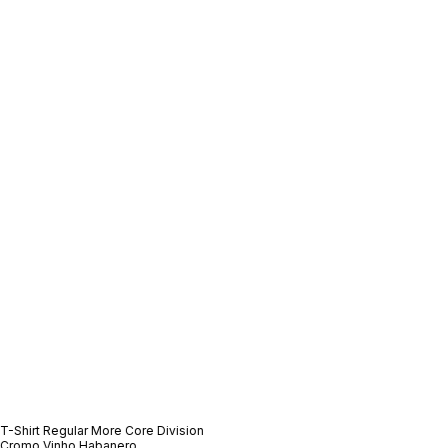
T-Shirt Regular More Core Division
Cromo Vinho Habanero