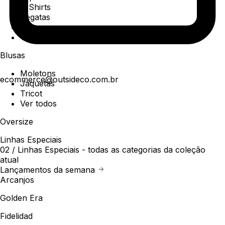
T-Shirts
Regatas
Polo
Ver todos
Blusas
Moletons
ecommerce@outsideco.com.br
Jaquetas
Tricot
Ver todos
Oversize
Linhas Especiais
02 /
Linhas Especiais
- todas as categorias da coleção
atual
Lançamentos da semana
Arcanjos
Golden Era
Fidelidad