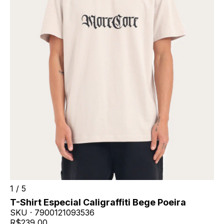
1
/
5
T-Shirt Especial Caligraffiti Bege Poeira
SKU ·
7900121093536
R$239,00