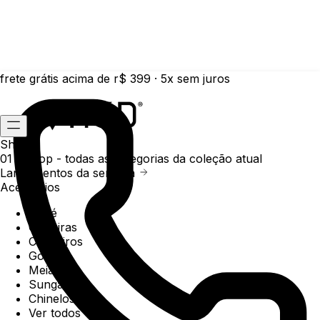
frete grátis acima de r$ 399 · 5x sem juros
Shop
01 /
Shop
- todas as categorias da coleção atual
Lançamentos da semana
Acessórios
Boné
Carteiras
Chaveiros
Gorros
Meias
Sunga
Chinelos
Ver todos