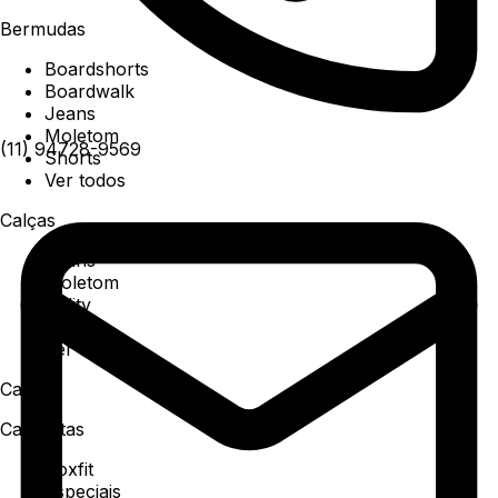
Bermudas
Boardshorts
Boardwalk
Jeans
Moletom
(11) 94728-9569
Shorts
Ver todos
Calças
Jeans
Moletom
Utility
Sarja
Ver todos
Camisa
Camisetas
Boxfit
Especiais