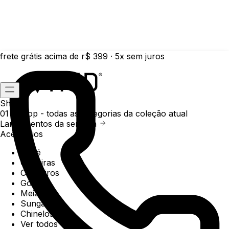
frete grátis acima de r$ 399 · 5x sem juros
Shop
01 /
Shop
- todas as categorias da coleção atual
Lançamentos da semana
Acessórios
Boné
Carteiras
Chaveiros
Gorros
Meias
Sunga
Chinelos
Ver todos