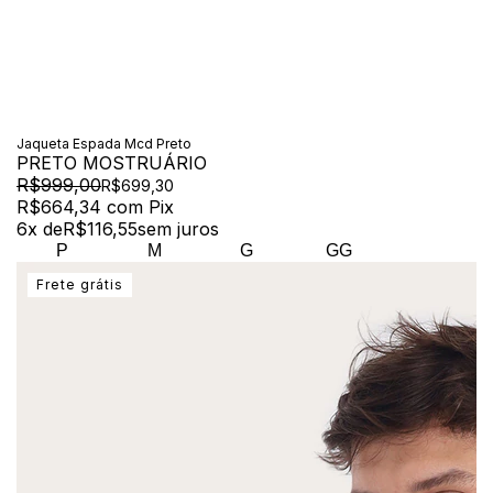
Jaqueta Espada Mcd Preto
PRETO MOSTRUÁRIO
R$999,00
R$699,30
R$664,34
com
Pix
6
x de
R$116,55
sem juros
P
M
G
GG
Frete grátis