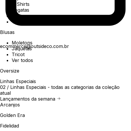
T-Shirts
Regatas
Polo
Ver todos
Blusas
Moletons
ecommerce@outsideco.com.br
Jaquetas
Tricot
Ver todos
Oversize
Linhas Especiais
02 /
Linhas Especiais
- todas as categorias da coleção
atual
Lançamentos da semana
Arcanjos
Golden Era
Fidelidad