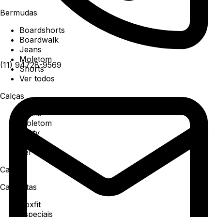
Bermudas
Boardshorts
Boardwalk
Jeans
Moletom
(11) 94728-9569
Shorts
Ver todos
Calças
Jeans
Moletom
Utility
Sarja
Ver todos
Camisa
Camisetas
Boxfit
Especiais