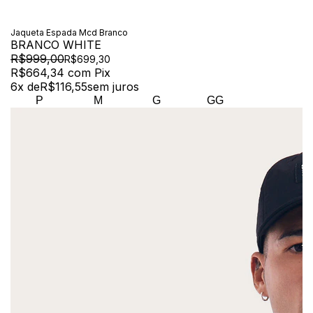
Jaqueta Espada Mcd Branco
BRANCO WHITE
R$999,00
R$699,30
R$664,34
com
Pix
6
x de
R$116,55
sem juros
P
M
G
GG