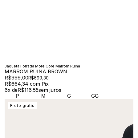
Jaqueta Forrada More Core Marrom Ruina
MARROM RUINA BROWN
R$999,00
R$699,30
R$664,34
com
Pix
6
x de
R$116,55
sem juros
P
M
G
GG
Frete grátis