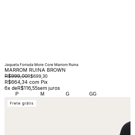
Jaqueta Forrada More Core Marrom Ruina
MARROM RUINA BROWN
R$999,00
R$699,30
R$664,34
com
Pix
6
x de
R$116,55
sem juros
P
M
G
GG
Frete grátis