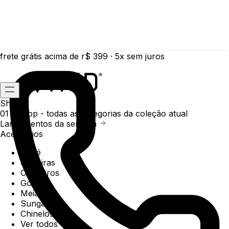
frete grátis acima de r$ 399 · 5x sem juros
Shop
01 /
Shop
- todas as categorias da coleção atual
Lançamentos da semana
Acessórios
Boné
Carteiras
Chaveiros
Gorros
Meias
Sunga
Chinelos
Ver todos