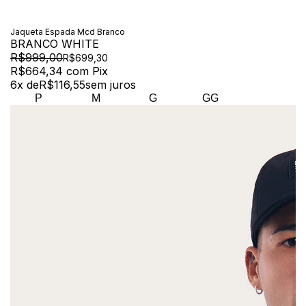
Jaqueta Espada Mcd Branco
BRANCO WHITE
R$999,00
R$699,30
R$664,34
com
Pix
6
x de
R$116,55
sem juros
P
M
G
GG