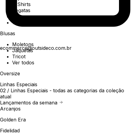
T-Shirts
Regatas
Polo
Ver todos
Blusas
Moletons
ecommerce@outsideco.com.br
Jaquetas
Tricot
Ver todos
Oversize
Linhas Especiais
02 /
Linhas Especiais
- todas as categorias da coleção
atual
Lançamentos da semana
Arcanjos
Golden Era
Fidelidad