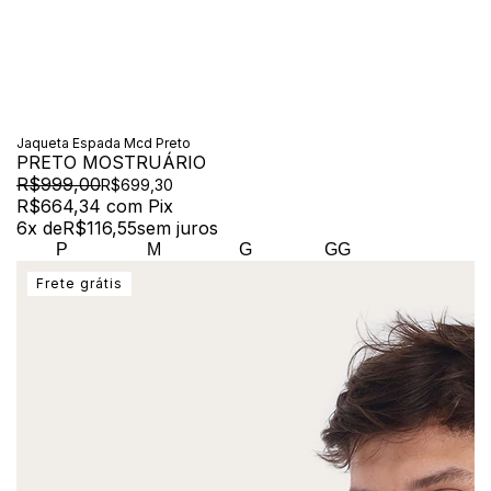
Jaqueta Espada Mcd Preto
PRETO MOSTRUÁRIO
R$999,00
R$699,30
R$664,34
com
Pix
6
x de
R$116,55
sem juros
P
M
G
GG
Frete grátis