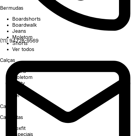
Bermudas
Boardshorts
Boardwalk
Jeans
Moletom
(11) 94728-9569
Shorts
Ver todos
Calças
Jeans
Moletom
Utility
Sarja
Ver todos
Camisa
Camisetas
Boxfit
Especiais