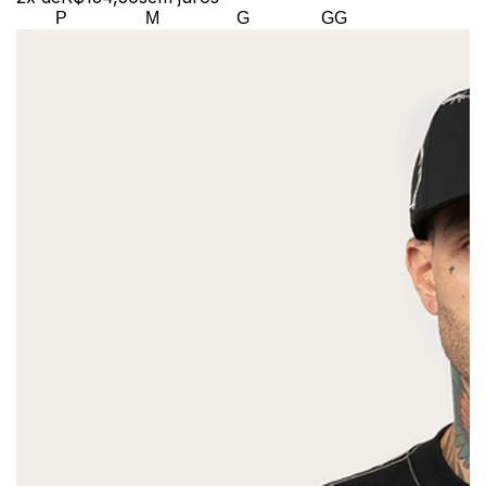
P
M
G
GG