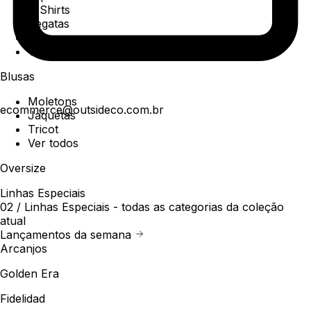
T-Shirts
Regatas
Polo
Ver todos
Blusas
Moletons
ecommerce@outsideco.com.br
Jaquetas
Tricot
Ver todos
Oversize
Linhas Especiais
02 /
Linhas Especiais
- todas as categorias da coleção
atual
Lançamentos da semana
Arcanjos
Golden Era
Fidelidad