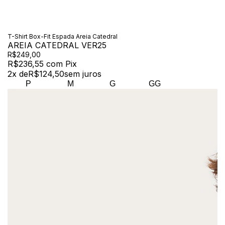
T-Shirt Box-Fit Espada Areia Catedral
AREIA CATEDRAL VER25
R$249,00
R$236,55
com
Pix
2
x de
R$124,50
sem juros
P
M
G
GG