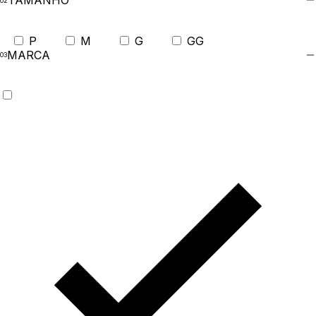
TAMANHO
P
M
G
GG
MARCA