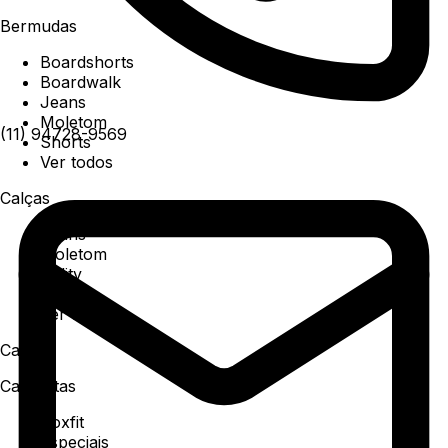
Bermudas
Boardshorts
Boardwalk
Jeans
Moletom
(11) 94728-9569
Shorts
Ver todos
Calças
Jeans
Moletom
Utility
Sarja
Ver todos
Camisa
Camisetas
Boxfit
Especiais