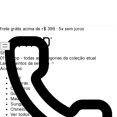
frete grátis acima de r$ 399 · 5x sem juros
Shop
01 /
Shop
- todas as categorias da coleção atual
Lançamentos da semana
Acessórios
Boné
Carteiras
Chaveiros
Gorros
Meias
Sunga
Chinelos
Ver todos