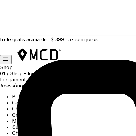
frete grátis acima de r$ 399 · 5x sem juros
Shop
01 /
Shop
- todas as categorias da coleção atual
Lançamentos da semana
Acessórios
Boné
Carteiras
Chaveiros
Gorros
Meias
Sunga
Chinelos