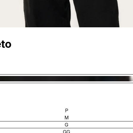
eto
P
M
G
GG