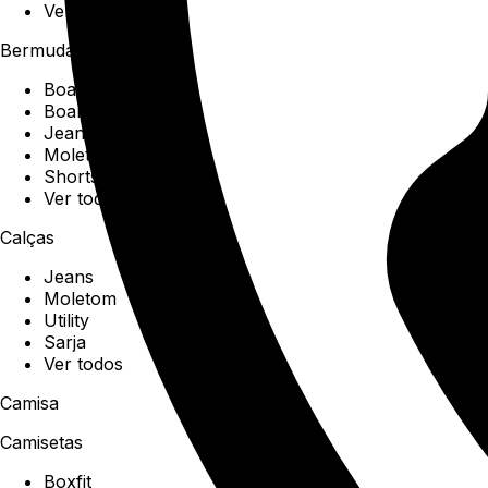
Ver todos
Bermudas
Boardshorts
Boardwalk
Jeans
Moletom
Shorts
Ver todos
Calças
Jeans
Moletom
Utility
Sarja
Ver todos
Camisa
Camisetas
Boxfit