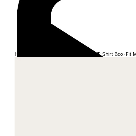
Home
/
Shop
/
Camisetas
/
Boxfit
/
T-Shirt Box-Fit 