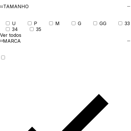
TAMANHO
U
P
M
G
GG
33
34
35
Ver todos
MARCA