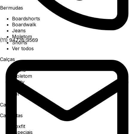
Bermudas
Boardshorts
Boardwalk
Jeans
Moletom
(11) 94728-9569
Shorts
Ver todos
Calças
Jeans
Moletom
Utility
Sarja
Ver todos
Camisa
Camisetas
Boxfit
Especiais