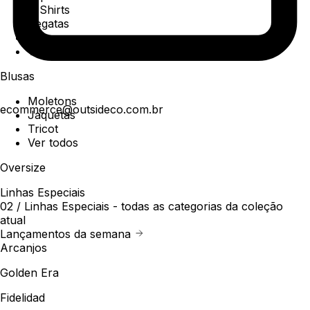
T-Shirts
Regatas
Polo
Ver todos
Blusas
Moletons
ecommerce@outsideco.com.br
Jaquetas
Tricot
Ver todos
Oversize
Linhas Especiais
02 /
Linhas Especiais
- todas as categorias da coleção
atual
Lançamentos da semana
Arcanjos
Golden Era
Fidelidad