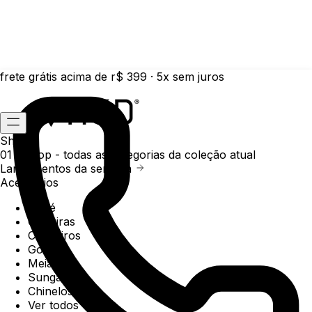
frete grátis acima de r$ 399 · 5x sem juros
Shop
01 /
Shop
- todas as categorias da coleção atual
Lançamentos da semana
Acessórios
Boné
Carteiras
Chaveiros
Gorros
Meias
Sunga
Chinelos
Ver todos