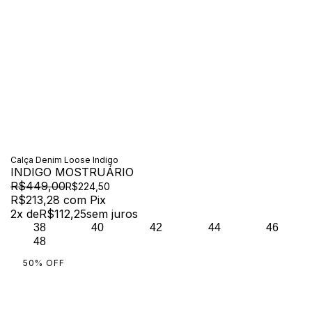
Calça Denim Loose Indigo
INDIGO MOSTRUÁRIO
R$449,00
R$224,50
R$213,28
com
Pix
2
x de
R$112,25
sem juros
38
40
42
44
46
48
50
%
OFF